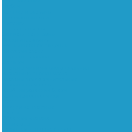
Реле давления
Трубки
Катушки и разъёмы
Пневмоцилиндры
Фитинги
Генераторы азота
Запчасти к винтовым
Блоки управления
Вентиляторы охлаждения
Винтовые блоки
Впускные клапана
Датчики
Клапаны минимального давления
Клапаны остановки масла
Клапаны предохранительные
Клапаны термостата
Комбинированные блоки
Конденсатоотводчики
Масла
Модули компактные
Муфты
Обратные клапана
Радиаторы
Сальники винтовых блоков