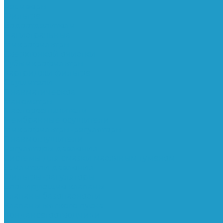
Ресиверы
Фильтра
Водоотделители
Магистральные
Микрофильтры
Сверхтонкой очистки
Субмикрофильтры
Картриджи фильтра
Осушители
Пневматическое
Манометры
Маслораспылители
Мембранные осушители
Микрофильтры-регуляторы
Пневмоглушители
Регуляторы давления
Системы для смазки масляным туманом
Усилители давления
Фильтры-регуляторы
Блокирующие клапаны
Клапаны безопасности
Клапаны мягкого пуска
Конденсатоотводчики