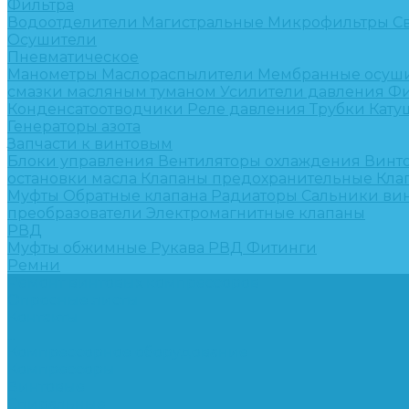
Фильтра
Водоотделители
Магистральные
Микрофильтры
С
Осушители
Пневматическое
Манометры
Маслораспылители
Мембранные осуш
смазки масляным туманом
Усилители давления
Фи
Конденсатоотводчики
Реле давления
Трубки
Кату
Генераторы азота
Запчасти к винтовым
Блоки управления
Вентиляторы охлаждения
Винт
остановки масла
Клапаны предохранительные
Кла
Муфты
Обратные клапана
Радиаторы
Сальники ви
преобразователи
Электромагнитные клапаны
РВД
Муфты обжимные
Рукава РВД
Фитинги
Ремни
Ремонт винтовых компрессоров
Опросные листы
Контакты
...
Компрессорное оборудование
Компрессоры
Винтовые
Спиральные