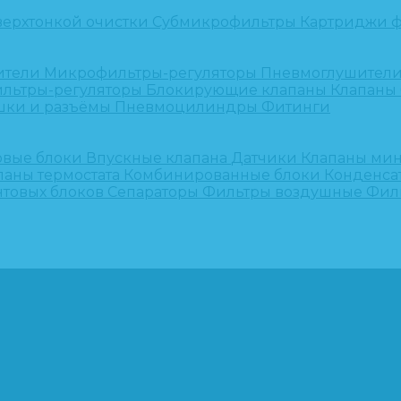
верхтонкой очистки
Субмикрофильтры
Картриджи ф
ители
Микрофильтры-регуляторы
Пневмоглушител
льтры-регуляторы
Блокирующие клапаны
Клапаны
шки и разъёмы
Пневмоцилиндры
Фитинги
овые блоки
Впускные клапана
Датчики
Клапаны ми
паны термостата
Комбинированные блоки
Конденса
нтовых блоков
Сепараторы
Фильтры воздушные
Фил