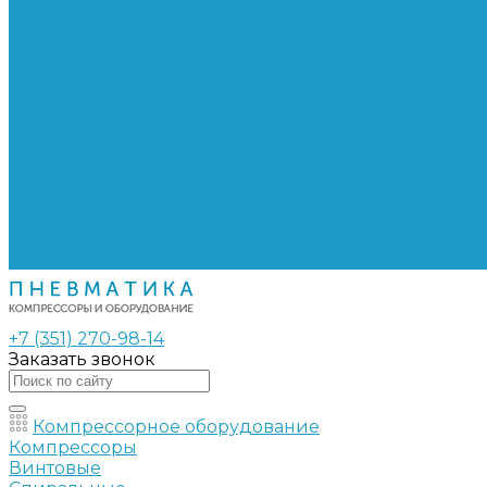
Сепараторы
Фильтры воздушные
Фильтры масляные
Частотные преобразователи
Электромагнитные клапаны
РВД
Муфты обжимные
Рукава РВД
Фитинги
Ремни
Ремонт винтовых компрессоров
Опросные листы
Контакты
+7 (351) 270-98-14
Заказать звонок
Компрессорное оборудование
Компрессоры
Винтовые