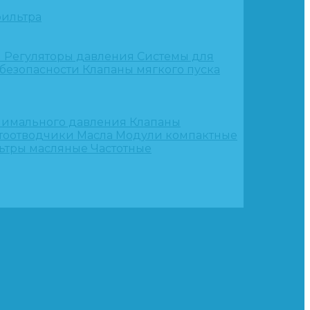
ильтра
и
Регуляторы давления
Системы для
 безопасности
Клапаны мягкого пуска
нимального давления
Клапаны
тоотводчики
Масла
Модули компактные
ьтры масляные
Частотные