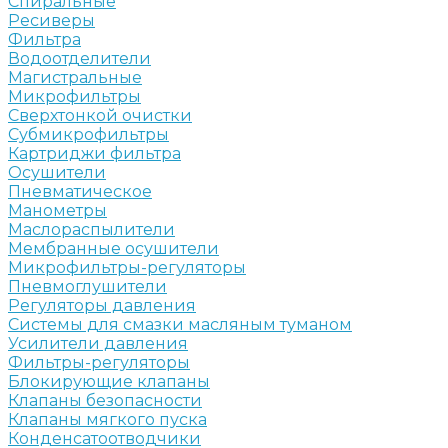
Спиральные
Ресиверы
Фильтра
Водоотделители
Магистральные
Микрофильтры
Сверхтонкой очистки
Субмикрофильтры
Картриджи фильтра
Осушители
Пневматическое
Манометры
Маслораспылители
Мембранные осушители
Микрофильтры-регуляторы
Пневмоглушители
Регуляторы давления
Системы для смазки масляным туманом
Усилители давления
Фильтры-регуляторы
Блокирующие клапаны
Клапаны безопасности
Клапаны мягкого пуска
Конденсатоотводчики