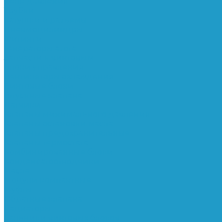
Реле давления
Трубки
Катушки и разъёмы
Пневмоцилиндры
Фитинги
Генераторы азота
Запчасти к винтовым
Блоки управления
Вентиляторы охлаждения
Винтовые блоки
Впускные клапана
Датчики
Клапаны минимального давления
Клапаны остановки масла
Клапаны предохранительные
Клапаны термостата
Комбинированные блоки
Конденсатоотводчики
Масла
Модули компактные
Муфты
Обратные клапана
Радиаторы
Сальники винтовых блоков