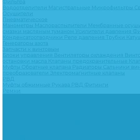
Фильтра
Водоотделители
Магистральные
Микрофильтры
С
Осушители
Пневматическое
Манометры
Маслораспылители
Мембранные осуш
смазки масляным туманом
Усилители давления
Фи
Конденсатоотводчики
Реле давления
Трубки
Кату
Генераторы азота
Запчасти к винтовым
Блоки управления
Вентиляторы охлаждения
Винт
остановки масла
Клапаны предохранительные
Кла
Муфты
Обратные клапана
Радиаторы
Сальники ви
преобразователи
Электромагнитные клапаны
РВД
Муфты обжимные
Рукава РВД
Фитинги
Ремни
Ремонт винтовых компрессоров
Опросные листы
Контакты
...
Компрессорное оборудование
Компрессоры
Винтовые
Спиральные