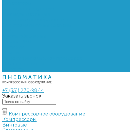
Сепараторы
Фильтры воздушные
Фильтры масляные
Частотные преобразователи
Электромагнитные клапаны
РВД
Муфты обжимные
Рукава РВД
Фитинги
Ремни
Ремонт винтовых компрессоров
Опросные листы
Контакты
+7 (351) 270-98-14
Заказать звонок
Компрессорное оборудование
Компрессоры
Винтовые