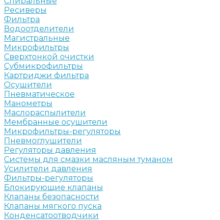
Спиральные
Ресиверы
Фильтра
Водоотделители
Магистральные
Микрофильтры
Сверхтонкой очистки
Субмикрофильтры
Картриджи фильтра
Осушители
Пневматическое
Манометры
Маслораспылители
Мембранные осушители
Микрофильтры-регуляторы
Пневмоглушители
Регуляторы давления
Системы для смазки масляным туманом
Усилители давления
Фильтры-регуляторы
Блокирующие клапаны
Клапаны безопасности
Клапаны мягкого пуска
Конденсатоотводчики