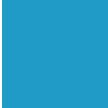
Ресиверы
Фильтра
Водоотделители
Магистральные
Микрофильтры
Сверхтонкой очистки
Субмикрофильтры
Картриджи фильтра
Осушители
Пневматическое
Манометры
Маслораспылители
Мембранные осушители
Микрофильтры-регуляторы
Пневмоглушители
Регуляторы давления
Системы для смазки масляным туманом
Усилители давления
Фильтры-регуляторы
Блокирующие клапаны
Клапаны безопасности
Клапаны мягкого пуска
Конденсатоотводчики