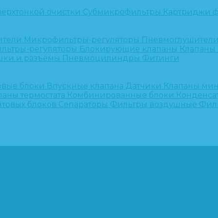
верхтонкой очистки
Субмикрофильтры
Картриджи ф
ители
Микрофильтры-регуляторы
Пневмоглушител
льтры-регуляторы
Блокирующие клапаны
Клапаны
шки и разъёмы
Пневмоцилиндры
Фитинги
овые блоки
Впускные клапана
Датчики
Клапаны ми
паны термостата
Комбинированные блоки
Конденса
нтовых блоков
Сепараторы
Фильтры воздушные
Фил