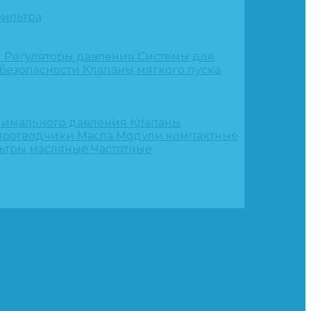
ильтра
и
Регуляторы давления
Системы для
 безопасности
Клапаны мягкого пуска
нимального давления
Клапаны
тоотводчики
Масла
Модули компактные
ьтры масляные
Частотные