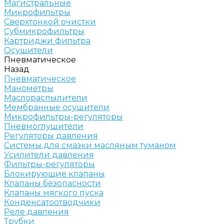
Магистральные
Микрофильтры
Сверхтонкой очистки
Субмикрофильтры
Картриджи фильтра
Осушители
Пневматическое
Назад
Пневматическое
Манометры
Маслораспылители
Мембранные осушители
Микрофильтры-регуляторы
Пневмоглушители
Регуляторы давления
Системы для смазки масляным туманом
Усилители давления
Фильтры-регуляторы
Блокирующие клапаны
Клапаны безопасности
Клапаны мягкого пуска
Конденсатоотводчики
Реле давления
Трубки