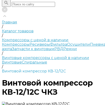
Главная
/
Каталог товаров
/
Компрессоры с ценой в наличии
Компрессоры
Ресиверы
Фильтра
Осушители
Пневма
азота
Запчасти к винтовым
РВД
Ремни
/
Винтовые компрессоры с ценой в наличии
Винтовые
Спиральные
/
Винтовой компрессор КВ-12/12С
Винтовой компрессор
КВ-12/12С ЧКЗ