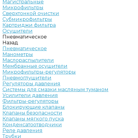
Магистральные
Микрофильтры
Сверхтонкой очистки
Субмикрофильтры
Картриджи фильтра
Осушители
Пневматическое
Назад
Пневматическое
Манометры
Маслораспылители
Мембранные осушители
Микрофильтры-регуляторы
Пневмоглушители
Регуляторы давления
Системы для смазки масляным туманом
Усилители давления
Фильтры-регуляторы
Блокирующие клапаны
Клапаны безопасности
Клапаны мягкого пуска
Конденсатоотводчики
Реле давления
Трубки