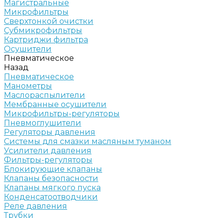
Магистральные
Микрофильтры
Сверхтонкой очистки
Субмикрофильтры
Картриджи фильтра
Осушители
Пневматическое
Назад
Пневматическое
Манометры
Маслораспылители
Мембранные осушители
Микрофильтры-регуляторы
Пневмоглушители
Регуляторы давления
Системы для смазки масляным туманом
Усилители давления
Фильтры-регуляторы
Блокирующие клапаны
Клапаны безопасности
Клапаны мягкого пуска
Конденсатоотводчики
Реле давления
Трубки