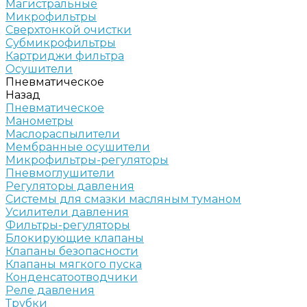
Магистральные
Микрофильтры
Сверхтонкой очистки
Субмикрофильтры
Картриджи фильтра
Осушители
Пневматическое
Назад
Пневматическое
Манометры
Маслораспылители
Мембранные осушители
Микрофильтры-регуляторы
Пневмоглушители
Регуляторы давления
Системы для смазки масляным туманом
Усилители давления
Фильтры-регуляторы
Блокирующие клапаны
Клапаны безопасности
Клапаны мягкого пуска
Конденсатоотводчики
Реле давления
Трубки