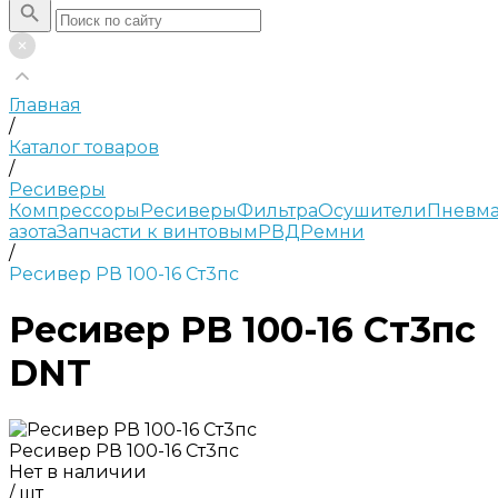
Главная
/
Каталог товаров
/
Ресиверы
Компрессоры
Ресиверы
Фильтра
Осушители
Пневма
азота
Запчасти к винтовым
РВД
Ремни
/
Ресивер РВ 100-16 Ст3пс
Ресивер РВ 100-16 Ст3пс
DNT
Ресивер РВ 100-16 Ст3пс
Нет в наличии
/
шт