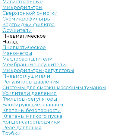
Магистральные
Микрофильтры
Сверхтонкой очистки
Субмикрофильтры
Картриджи фильтра
Осушители
Пневматическое
Назад
Пневматическое
Манометры
Маслораспылители
Мембранные осушители
Микрофильтры-регуляторы
Пневмоглушители
Регуляторы давления
Системы для смазки масляным туманом
Усилители давления
Фильтры-регуляторы
Блокирующие клапаны
Клапаны безопасности
Клапаны мягкого пуска
Конденсатоотводчики
Реле давления
Трубки