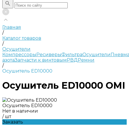
Главная
/
Каталог товаров
/
Осушители
Компрессоры
Ресиверы
Фильтра
Осушители
Пневма
азота
Запчасти к винтовым
РВД
Ремни
/
Осушитель ED10000
Осушитель ED10000 OMI
Осушитель ED10000
Нет в наличии
/
шт
Заказать