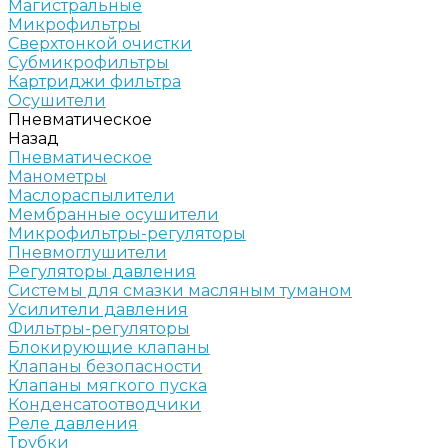
Магистральные
Микрофильтры
Сверхтонкой очистки
Субмикрофильтры
Картриджи фильтра
Осушители
Пневматическое
Назад
Пневматическое
Манометры
Маслораспылители
Мембранные осушители
Микрофильтры-регуляторы
Пневмоглушители
Регуляторы давления
Системы для смазки масляным туманом
Усилители давления
Фильтры-регуляторы
Блокирующие клапаны
Клапаны безопасности
Клапаны мягкого пуска
Конденсатоотводчики
Реле давления
Трубки