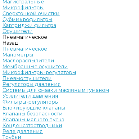
Магистральные
Микрофильтры
Сверхтонкой очистки
Субмикрофильтры
Картриджи фильтра
Осушители
Пневматическое
Назад
Пневматическое
Манометры
Маслораспылители
Мембранные осушители
Микрофильтры-регуляторы
Пневмоглушители
Регуляторы давления
Системы для смазки масляным туманом
Усилители давления
Фильтры-регуляторы
Блокирующие клапаны
Клапаны безопасности
Клапаны мягкого пуска
Конденсатоотводчики
Реле давления
Трубки