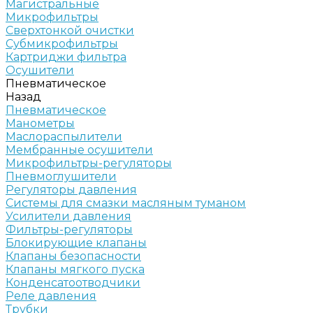
Магистральные
Микрофильтры
Сверхтонкой очистки
Субмикрофильтры
Картриджи фильтра
Осушители
Пневматическое
Назад
Пневматическое
Манометры
Маслораспылители
Мембранные осушители
Микрофильтры-регуляторы
Пневмоглушители
Регуляторы давления
Системы для смазки масляным туманом
Усилители давления
Фильтры-регуляторы
Блокирующие клапаны
Клапаны безопасности
Клапаны мягкого пуска
Конденсатоотводчики
Реле давления
Трубки