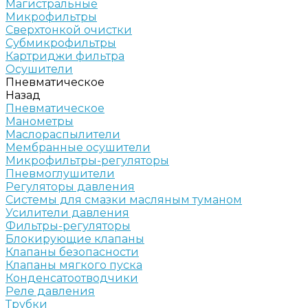
Магистральные
Микрофильтры
Сверхтонкой очистки
Субмикрофильтры
Картриджи фильтра
Осушители
Пневматическое
Назад
Пневматическое
Манометры
Маслораспылители
Мембранные осушители
Микрофильтры-регуляторы
Пневмоглушители
Регуляторы давления
Системы для смазки масляным туманом
Усилители давления
Фильтры-регуляторы
Блокирующие клапаны
Клапаны безопасности
Клапаны мягкого пуска
Конденсатоотводчики
Реле давления
Трубки