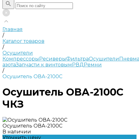
Главная
/
Каталог товаров
/
Осушители
Компрессоры
Ресиверы
Фильтра
Осушители
Пневма
азота
Запчасти к винтовым
РВД
Ремни
/
Осушитель ОВА-2100С
Осушитель ОВА-2100С
ЧКЗ
Осушитель ОВА-2100С
В наличии
Уточнить цену