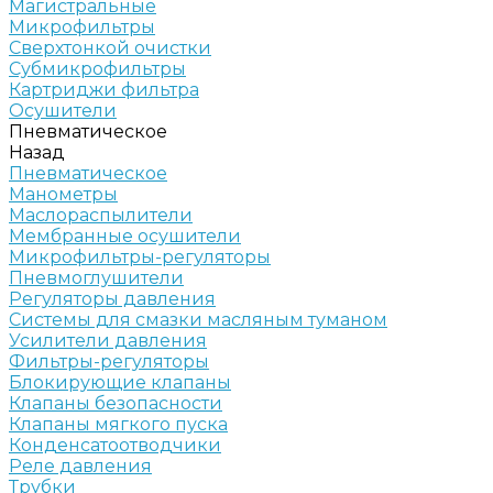
Магистральные
Микрофильтры
Сверхтонкой очистки
Субмикрофильтры
Картриджи фильтра
Осушители
Пневматическое
Назад
Пневматическое
Манометры
Маслораспылители
Мембранные осушители
Микрофильтры-регуляторы
Пневмоглушители
Регуляторы давления
Системы для смазки масляным туманом
Усилители давления
Фильтры-регуляторы
Блокирующие клапаны
Клапаны безопасности
Клапаны мягкого пуска
Конденсатоотводчики
Реле давления
Трубки