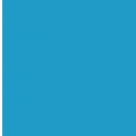
Ресиверы
Фильтра
Водоотделители
Магистральные
Микрофильтры
Сверхтонкой очистки
Субмикрофильтры
Картриджи фильтра
Осушители
Пневматическое
Манометры
Маслораспылители
Мембранные осушители
Микрофильтры-регуляторы
Пневмоглушители
Регуляторы давления
Системы для смазки масляным туманом
Усилители давления
Фильтры-регуляторы
Блокирующие клапаны
Клапаны безопасности
Клапаны мягкого пуска
Конденсатоотводчики