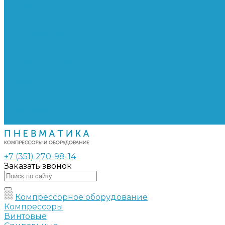
Сепараторы
Фильтры воздушные
Фильтры масляные
Частотные преобразователи
Электромагнитные клапаны
РВД
Муфты обжимные
Рукава РВД
Фитинги
Ремни
Ремонт винтовых компрессоров
Опросные листы
Контакты
+7 (351) 270-98-14
Заказать звонок
Компрессорное оборудование
Компрессоры
Винтовые