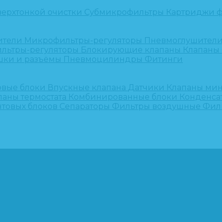
верхтонкой очистки
Субмикрофильтры
Картриджи ф
ители
Микрофильтры-регуляторы
Пневмоглушител
льтры-регуляторы
Блокирующие клапаны
Клапаны
шки и разъёмы
Пневмоцилиндры
Фитинги
овые блоки
Впускные клапана
Датчики
Клапаны ми
паны термостата
Комбинированные блоки
Конденса
нтовых блоков
Сепараторы
Фильтры воздушные
Фил