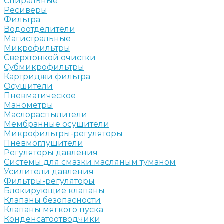
Спиральные
Ресиверы
Фильтра
Водоотделители
Магистральные
Микрофильтры
Сверхтонкой очистки
Субмикрофильтры
Картриджи фильтра
Осушители
Пневматическое
Манометры
Маслораспылители
Мембранные осушители
Микрофильтры-регуляторы
Пневмоглушители
Регуляторы давления
Системы для смазки масляным туманом
Усилители давления
Фильтры-регуляторы
Блокирующие клапаны
Клапаны безопасности
Клапаны мягкого пуска
Конденсатоотводчики