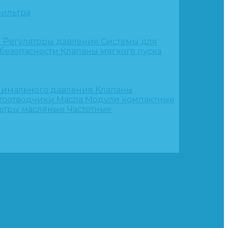
ильтра
и
Регуляторы давления
Системы для
 безопасности
Клапаны мягкого пуска
нимального давления
Клапаны
тоотводчики
Масла
Модули компактные
ьтры масляные
Частотные