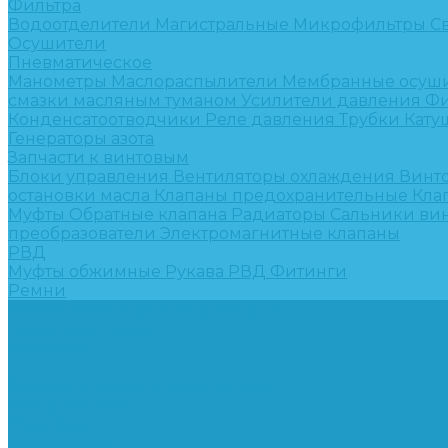
Фильтра
Водоотделители
Магистральные
Микрофильтры
С
Осушители
Пневматическое
Манометры
Маслораспылители
Мембранные осуш
смазки масляным туманом
Усилители давления
Фи
Конденсатоотводчики
Реле давления
Трубки
Кату
Генераторы азота
Запчасти к винтовым
Блоки управления
Вентиляторы охлаждения
Винт
остановки масла
Клапаны предохранительные
Кла
Муфты
Обратные клапана
Радиаторы
Сальники ви
преобразователи
Электромагнитные клапаны
РВД
Муфты обжимные
Рукава РВД
Фитинги
Ремни
Ремонт винтовых компрессоров
Опросные листы
Контакты
...
Компрессорное оборудование
Компрессоры
Винтовые
Спиральные