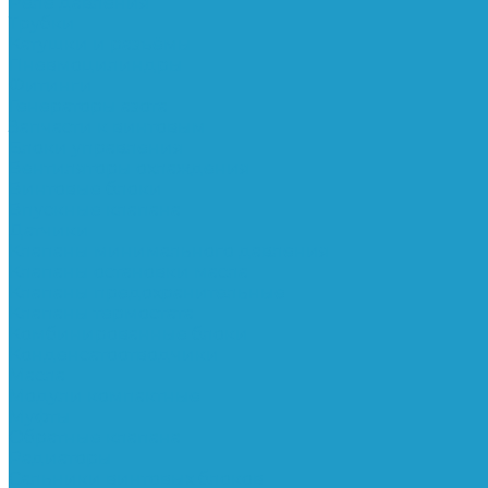
Реле давления
Трубки
Катушки и разъёмы
Пневмоцилиндры
Фитинги
Генераторы азота
Запчасти к винтовым
Блоки управления
Вентиляторы охлаждения
Винтовые блоки
Впускные клапана
Датчики
Клапаны минимального давления
Клапаны остановки масла
Клапаны предохранительные
Клапаны термостата
Комбинированные блоки
Конденсатоотводчики
Масла
Модули компактные
Муфты
Обратные клапана
Радиаторы
Сальники винтовых блоков