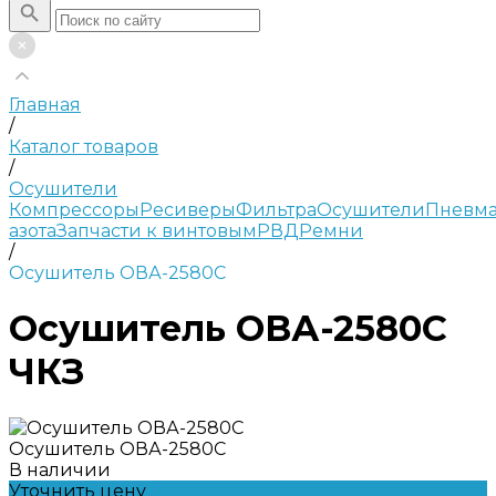
Главная
/
Каталог товаров
/
Осушители
Компрессоры
Ресиверы
Фильтра
Осушители
Пневма
азота
Запчасти к винтовым
РВД
Ремни
/
Осушитель ОВА-2580С
Осушитель ОВА-2580С
ЧКЗ
Осушитель ОВА-2580С
В наличии
Уточнить цену