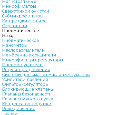
Магистральные
Микрофильтры
Сверхтонкой очистки
Субмикрофильтры
Картриджи фильтра
Осушители
Пневматическое
Назад
Пневматическое
Манометры
Маслораспылители
Мембранные осушители
Микрофильтры-регуляторы
Пневмоглушители
Регуляторы давления
Системы для смазки масляным туманом
Усилители давления
Фильтры-регуляторы
Блокирующие клапаны
Клапаны безопасности
Клапаны мягкого пуска
Конденсатоотводчики
Реле давления
Трубки