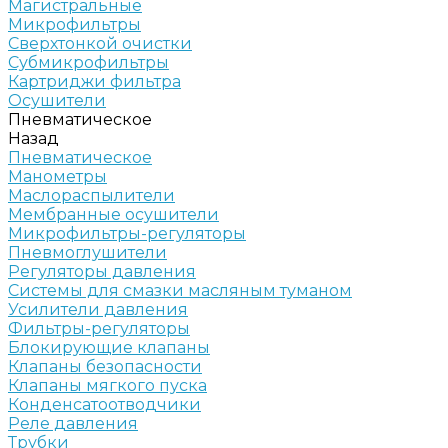
Магистральные
Микрофильтры
Сверхтонкой очистки
Субмикрофильтры
Картриджи фильтра
Осушители
Пневматическое
Назад
Пневматическое
Манометры
Маслораспылители
Мембранные осушители
Микрофильтры-регуляторы
Пневмоглушители
Регуляторы давления
Системы для смазки масляным туманом
Усилители давления
Фильтры-регуляторы
Блокирующие клапаны
Клапаны безопасности
Клапаны мягкого пуска
Конденсатоотводчики
Реле давления
Трубки