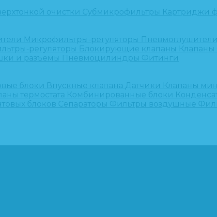
верхтонкой очистки
Субмикрофильтры
Картриджи ф
ители
Микрофильтры-регуляторы
Пневмоглушител
льтры-регуляторы
Блокирующие клапаны
Клапаны
шки и разъёмы
Пневмоцилиндры
Фитинги
овые блоки
Впускные клапана
Датчики
Клапаны ми
паны термостата
Комбинированные блоки
Конденса
нтовых блоков
Сепараторы
Фильтры воздушные
Фил