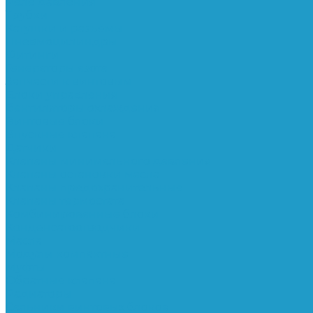
Реле давления
Трубки
Катушки и разъёмы
Пневмоцилиндры
Фитинги
Генераторы азота
Запчасти к винтовым
Блоки управления
Вентиляторы охлаждения
Винтовые блоки
Впускные клапана
Датчики
Клапаны минимального давления
Клапаны остановки масла
Клапаны предохранительные
Клапаны термостата
Комбинированные блоки
Конденсатоотводчики
Масла
Модули компактные
Муфты
Обратные клапана
Радиаторы
Сальники винтовых блоков