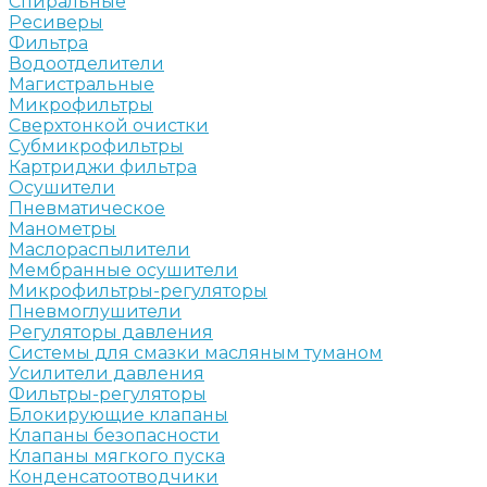
Спиральные
Ресиверы
Фильтра
Водоотделители
Магистральные
Микрофильтры
Сверхтонкой очистки
Субмикрофильтры
Картриджи фильтра
Осушители
Пневматическое
Манометры
Маслораспылители
Мембранные осушители
Микрофильтры-регуляторы
Пневмоглушители
Регуляторы давления
Системы для смазки масляным туманом
Усилители давления
Фильтры-регуляторы
Блокирующие клапаны
Клапаны безопасности
Клапаны мягкого пуска
Конденсатоотводчики