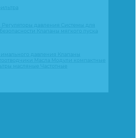
ильтра
и
Регуляторы давления
Системы для
 безопасности
Клапаны мягкого пуска
нимального давления
Клапаны
тоотводчики
Масла
Модули компактные
ьтры масляные
Частотные