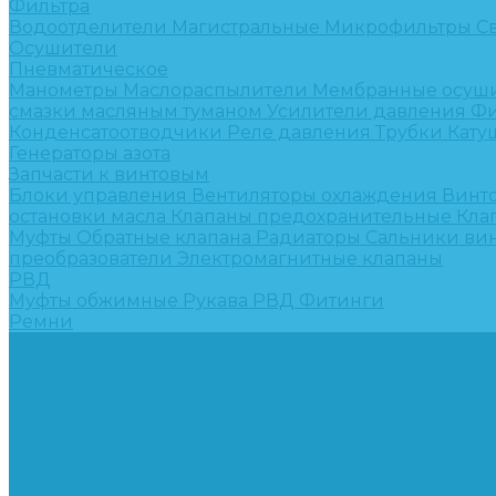
Фильтра
Водоотделители
Магистральные
Микрофильтры
С
Осушители
Пневматическое
Манометры
Маслораспылители
Мембранные осуш
смазки масляным туманом
Усилители давления
Фи
Конденсатоотводчики
Реле давления
Трубки
Кату
Генераторы азота
Запчасти к винтовым
Блоки управления
Вентиляторы охлаждения
Винт
остановки масла
Клапаны предохранительные
Кла
Муфты
Обратные клапана
Радиаторы
Сальники ви
преобразователи
Электромагнитные клапаны
РВД
Муфты обжимные
Рукава РВД
Фитинги
Ремни
Ремонт винтовых компрессоров
Опросные листы
Контакты
...
Компрессорное оборудование
Компрессоры
Винтовые
Спиральные