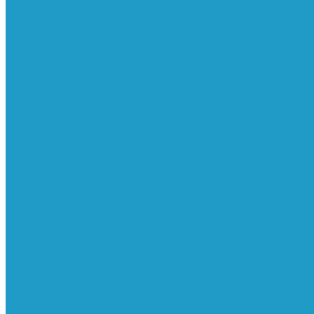
Ресиверы
Фильтра
Водоотделители
Магистральные
Микрофильтры
Сверхтонкой очистки
Субмикрофильтры
Картриджи фильтра
Осушители
Пневматическое
Манометры
Маслораспылители
Мембранные осушители
Микрофильтры-регуляторы
Пневмоглушители
Регуляторы давления
Системы для смазки масляным туманом
Усилители давления
Фильтры-регуляторы
Блокирующие клапаны
Клапаны безопасности
Клапаны мягкого пуска
Конденсатоотводчики