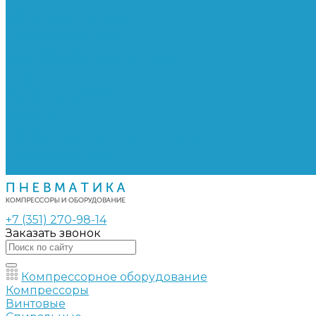
Сепараторы
Фильтры воздушные
Фильтры масляные
Частотные преобразователи
Электромагнитные клапаны
РВД
Муфты обжимные
Рукава РВД
Фитинги
Ремни
Ремонт винтовых компрессоров
Опросные листы
Контакты
+7 (351) 270-98-14
Заказать звонок
Компрессорное оборудование
Компрессоры
Винтовые