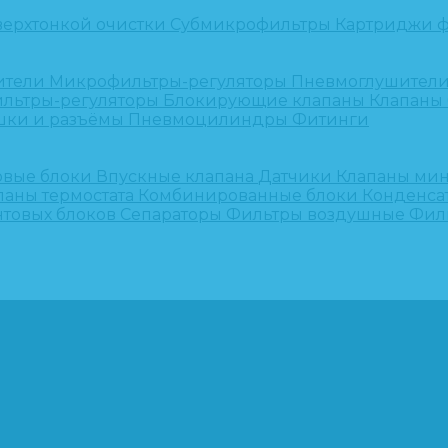
верхтонкой очистки
Субмикрофильтры
Картриджи ф
ители
Микрофильтры-регуляторы
Пневмоглушител
льтры-регуляторы
Блокирующие клапаны
Клапаны
шки и разъёмы
Пневмоцилиндры
Фитинги
овые блоки
Впускные клапана
Датчики
Клапаны ми
паны термостата
Комбинированные блоки
Конденса
нтовых блоков
Сепараторы
Фильтры воздушные
Фил