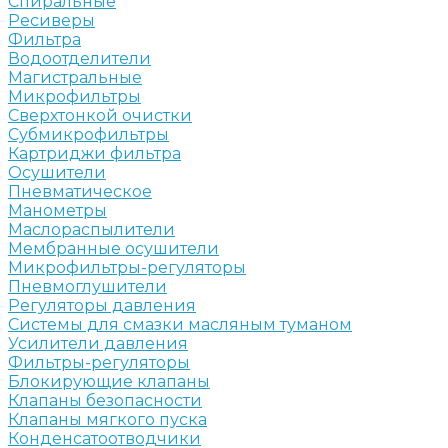
Спиральные
Ресиверы
Фильтра
Водоотделители
Магистральные
Микрофильтры
Сверхтонкой очистки
Субмикрофильтры
Картриджи фильтра
Осушители
Пневматическое
Манометры
Маслораспылители
Мембранные осушители
Микрофильтры-регуляторы
Пневмоглушители
Регуляторы давления
Системы для смазки масляным туманом
Усилители давления
Фильтры-регуляторы
Блокирующие клапаны
Клапаны безопасности
Клапаны мягкого пуска
Конденсатоотводчики