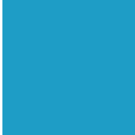
Ресиверы
Фильтра
Водоотделители
Магистральные
Микрофильтры
Сверхтонкой очистки
Субмикрофильтры
Картриджи фильтра
Осушители
Пневматическое
Манометры
Маслораспылители
Мембранные осушители
Микрофильтры-регуляторы
Пневмоглушители
Регуляторы давления
Системы для смазки масляным туманом
Усилители давления
Фильтры-регуляторы
Блокирующие клапаны
Клапаны безопасности
Клапаны мягкого пуска
Конденсатоотводчики