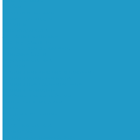
Реле давления
Трубки
Катушки и разъёмы
Пневмоцилиндры
Фитинги
Генераторы азота
Запчасти к винтовым
Блоки управления
Вентиляторы охлаждения
Винтовые блоки
Впускные клапана
Датчики
Клапаны минимального давления
Клапаны остановки масла
Клапаны предохранительные
Клапаны термостата
Комбинированные блоки
Конденсатоотводчики
Масла
Модули компактные
Муфты
Обратные клапана
Радиаторы
Сальники винтовых блоков