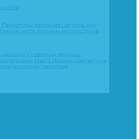
ильтра
и
Регуляторы давления
Системы для
 безопасности
Клапаны мягкого пуска
нимального давления
Клапаны
тоотводчики
Масла
Модули компактные
ьтры масляные
Частотные