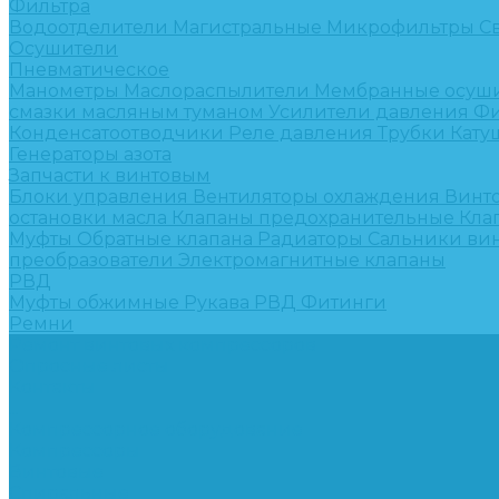
Фильтра
Водоотделители
Магистральные
Микрофильтры
С
Осушители
Пневматическое
Манометры
Маслораспылители
Мембранные осуш
смазки масляным туманом
Усилители давления
Фи
Конденсатоотводчики
Реле давления
Трубки
Кату
Генераторы азота
Запчасти к винтовым
Блоки управления
Вентиляторы охлаждения
Винт
остановки масла
Клапаны предохранительные
Кла
Муфты
Обратные клапана
Радиаторы
Сальники ви
преобразователи
Электромагнитные клапаны
РВД
Муфты обжимные
Рукава РВД
Фитинги
Ремни
Ремонт винтовых компрессоров
Опросные листы
Контакты
...
Компрессорное оборудование
Компрессоры
Винтовые
Спиральные