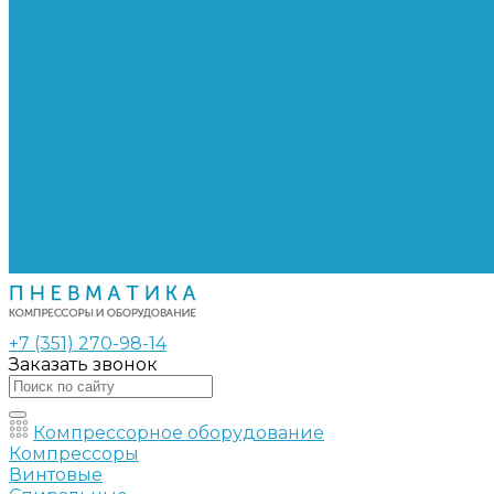
Сепараторы
Фильтры воздушные
Фильтры масляные
Частотные преобразователи
Электромагнитные клапаны
РВД
Муфты обжимные
Рукава РВД
Фитинги
Ремни
Ремонт винтовых компрессоров
Опросные листы
Контакты
+7 (351) 270-98-14
Заказать звонок
Компрессорное оборудование
Компрессоры
Винтовые