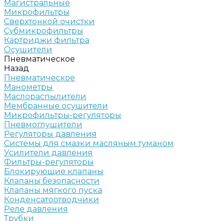
Магистральные
Микрофильтры
Сверхтонкой очистки
Субмикрофильтры
Картриджи фильтра
Осушители
Пневматическое
Назад
Пневматическое
Манометры
Маслораспылители
Мембранные осушители
Микрофильтры-регуляторы
Пневмоглушители
Регуляторы давления
Системы для смазки масляным туманом
Усилители давления
Фильтры-регуляторы
Блокирующие клапаны
Клапаны безопасности
Клапаны мягкого пуска
Конденсатоотводчики
Реле давления
Трубки