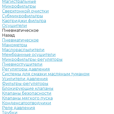
Магистральные
Микрофильтры
Сверхтонкой очистки
Субмикрофильтры
Картриджи фильтра
Осушители
Пневматическое
Назад
Пневматическое
Манометры
Маслораспылители
Мембранные осушители
Микрофильтры-регуляторы
Пневмоглушители
Регуляторы давления
Системы для смазки масляным туманом
Усилители давления
Фильтры-регуляторы
Блокирующие клапаны
Клапаны безопасности
Клапаны мягкого пуска
Конденсатоотводчики
Реле давления
Трубки