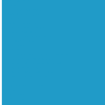
Реле давления
Трубки
Катушки и разъёмы
Пневмоцилиндры
Фитинги
Генераторы азота
Запчасти к винтовым
Блоки управления
Вентиляторы охлаждения
Винтовые блоки
Впускные клапана
Датчики
Клапаны минимального давления
Клапаны остановки масла
Клапаны предохранительные
Клапаны термостата
Комбинированные блоки
Конденсатоотводчики
Масла
Модули компактные
Муфты
Обратные клапана
Радиаторы
Сальники винтовых блоков