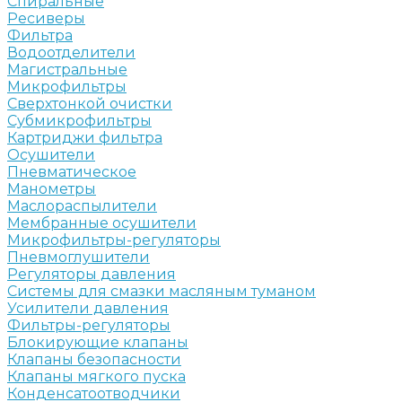
Спиральные
Ресиверы
Фильтра
Водоотделители
Магистральные
Микрофильтры
Сверхтонкой очистки
Субмикрофильтры
Картриджи фильтра
Осушители
Пневматическое
Манометры
Маслораспылители
Мембранные осушители
Микрофильтры-регуляторы
Пневмоглушители
Регуляторы давления
Системы для смазки масляным туманом
Усилители давления
Фильтры-регуляторы
Блокирующие клапаны
Клапаны безопасности
Клапаны мягкого пуска
Конденсатоотводчики