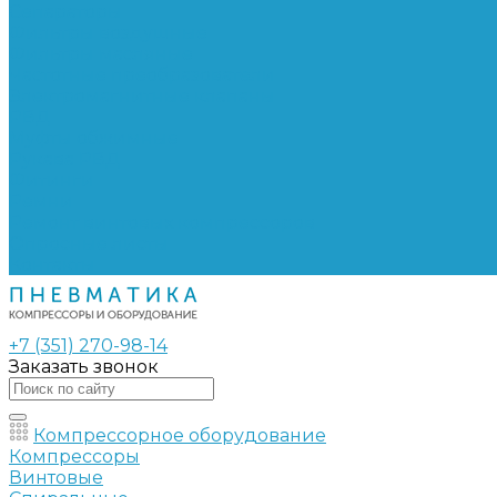
Сепараторы
Фильтры воздушные
Фильтры масляные
Частотные преобразователи
Электромагнитные клапаны
РВД
Муфты обжимные
Рукава РВД
Фитинги
Ремни
Ремонт винтовых компрессоров
Опросные листы
Контакты
+7 (351) 270-98-14
Заказать звонок
Компрессорное оборудование
Компрессоры
Винтовые