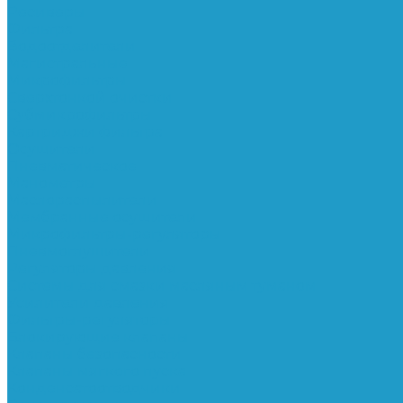
Ресиверы
Фильтра
Водоотделители
Магистральные
Микрофильтры
Сверхтонкой очистки
Субмикрофильтры
Картриджи фильтра
Осушители
Пневматическое
Манометры
Маслораспылители
Мембранные осушители
Микрофильтры-регуляторы
Пневмоглушители
Регуляторы давления
Системы для смазки масляным туманом
Усилители давления
Фильтры-регуляторы
Блокирующие клапаны
Клапаны безопасности
Клапаны мягкого пуска
Конденсатоотводчики