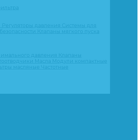
ильтра
и
Регуляторы давления
Системы для
 безопасности
Клапаны мягкого пуска
нимального давления
Клапаны
тоотводчики
Масла
Модули компактные
ьтры масляные
Частотные