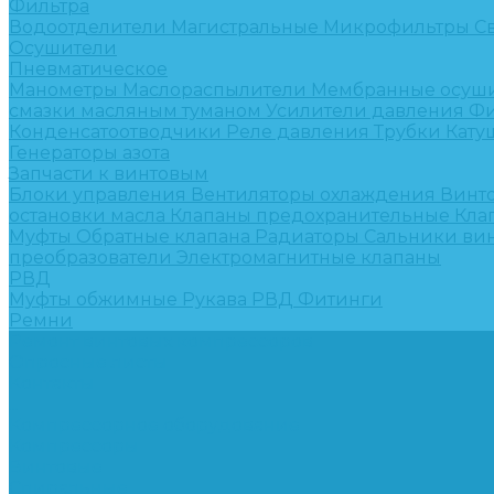
Фильтра
Водоотделители
Магистральные
Микрофильтры
С
Осушители
Пневматическое
Манометры
Маслораспылители
Мембранные осуш
смазки масляным туманом
Усилители давления
Фи
Конденсатоотводчики
Реле давления
Трубки
Кату
Генераторы азота
Запчасти к винтовым
Блоки управления
Вентиляторы охлаждения
Винт
остановки масла
Клапаны предохранительные
Кла
Муфты
Обратные клапана
Радиаторы
Сальники ви
преобразователи
Электромагнитные клапаны
РВД
Муфты обжимные
Рукава РВД
Фитинги
Ремни
Ремонт винтовых компрессоров
Опросные листы
Контакты
...
Компрессорное оборудование
Компрессоры
Винтовые
Спиральные