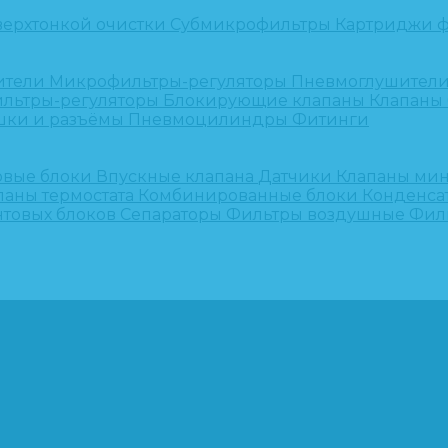
верхтонкой очистки
Субмикрофильтры
Картриджи ф
ители
Микрофильтры-регуляторы
Пневмоглушител
льтры-регуляторы
Блокирующие клапаны
Клапаны
шки и разъёмы
Пневмоцилиндры
Фитинги
овые блоки
Впускные клапана
Датчики
Клапаны ми
паны термостата
Комбинированные блоки
Конденса
нтовых блоков
Сепараторы
Фильтры воздушные
Фил