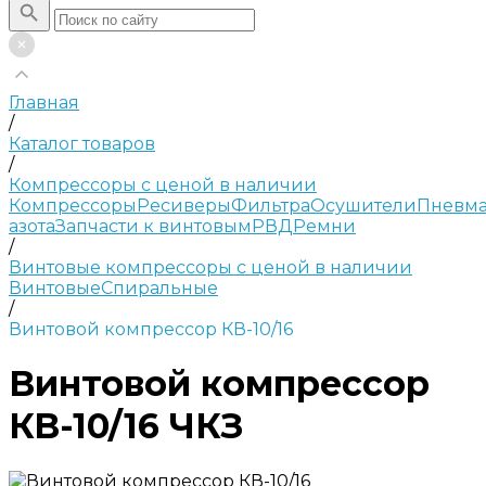
Главная
/
Каталог товаров
/
Компрессоры с ценой в наличии
Компрессоры
Ресиверы
Фильтра
Осушители
Пневма
азота
Запчасти к винтовым
РВД
Ремни
/
Винтовые компрессоры с ценой в наличии
Винтовые
Спиральные
/
Винтовой компрессор КВ-10/16
Винтовой компрессор
КВ-10/16 ЧКЗ