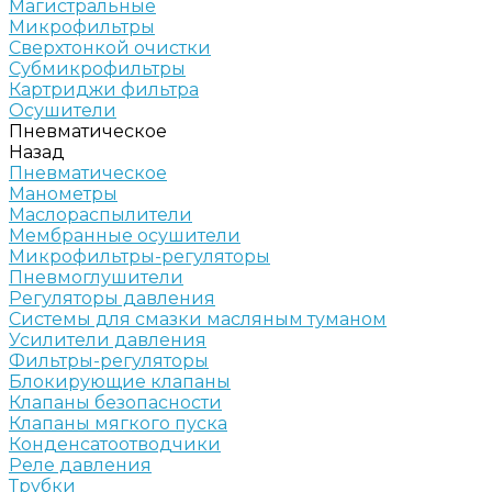
Магистральные
Микрофильтры
Сверхтонкой очистки
Субмикрофильтры
Картриджи фильтра
Осушители
Пневматическое
Назад
Пневматическое
Манометры
Маслораспылители
Мембранные осушители
Микрофильтры-регуляторы
Пневмоглушители
Регуляторы давления
Системы для смазки масляным туманом
Усилители давления
Фильтры-регуляторы
Блокирующие клапаны
Клапаны безопасности
Клапаны мягкого пуска
Конденсатоотводчики
Реле давления
Трубки