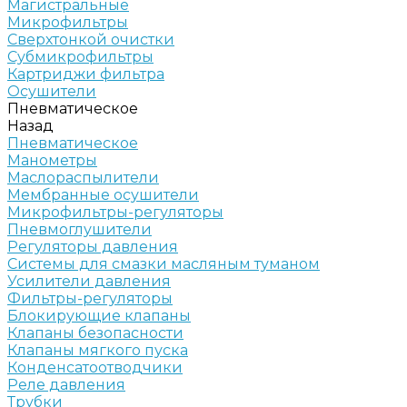
Магистральные
Микрофильтры
Сверхтонкой очистки
Субмикрофильтры
Картриджи фильтра
Осушители
Пневматическое
Назад
Пневматическое
Манометры
Маслораспылители
Мембранные осушители
Микрофильтры-регуляторы
Пневмоглушители
Регуляторы давления
Системы для смазки масляным туманом
Усилители давления
Фильтры-регуляторы
Блокирующие клапаны
Клапаны безопасности
Клапаны мягкого пуска
Конденсатоотводчики
Реле давления
Трубки