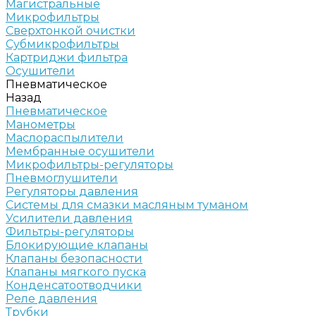
Магистральные
Микрофильтры
Сверхтонкой очистки
Субмикрофильтры
Картриджи фильтра
Осушители
Пневматическое
Назад
Пневматическое
Манометры
Маслораспылители
Мембранные осушители
Микрофильтры-регуляторы
Пневмоглушители
Регуляторы давления
Системы для смазки масляным туманом
Усилители давления
Фильтры-регуляторы
Блокирующие клапаны
Клапаны безопасности
Клапаны мягкого пуска
Конденсатоотводчики
Реле давления
Трубки