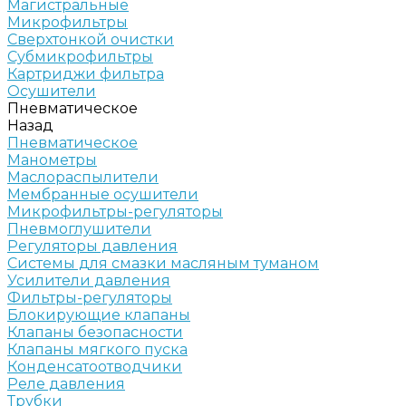
Магистральные
Микрофильтры
Сверхтонкой очистки
Субмикрофильтры
Картриджи фильтра
Осушители
Пневматическое
Назад
Пневматическое
Манометры
Маслораспылители
Мембранные осушители
Микрофильтры-регуляторы
Пневмоглушители
Регуляторы давления
Системы для смазки масляным туманом
Усилители давления
Фильтры-регуляторы
Блокирующие клапаны
Клапаны безопасности
Клапаны мягкого пуска
Конденсатоотводчики
Реле давления
Трубки