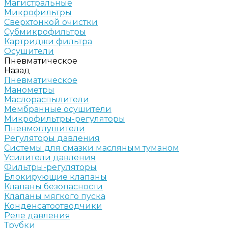
Магистральные
Микрофильтры
Сверхтонкой очистки
Субмикрофильтры
Картриджи фильтра
Осушители
Пневматическое
Назад
Пневматическое
Манометры
Маслораспылители
Мембранные осушители
Микрофильтры-регуляторы
Пневмоглушители
Регуляторы давления
Системы для смазки масляным туманом
Усилители давления
Фильтры-регуляторы
Блокирующие клапаны
Клапаны безопасности
Клапаны мягкого пуска
Конденсатоотводчики
Реле давления
Трубки