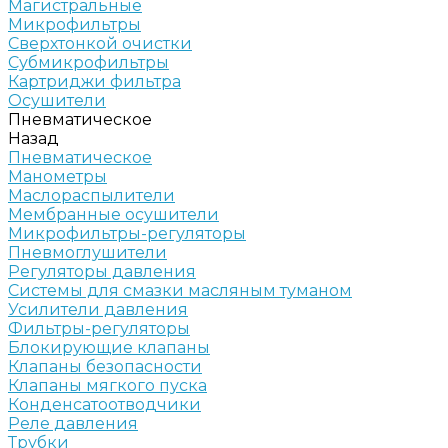
Магистральные
Микрофильтры
Сверхтонкой очистки
Субмикрофильтры
Картриджи фильтра
Осушители
Пневматическое
Назад
Пневматическое
Манометры
Маслораспылители
Мембранные осушители
Микрофильтры-регуляторы
Пневмоглушители
Регуляторы давления
Системы для смазки масляным туманом
Усилители давления
Фильтры-регуляторы
Блокирующие клапаны
Клапаны безопасности
Клапаны мягкого пуска
Конденсатоотводчики
Реле давления
Трубки