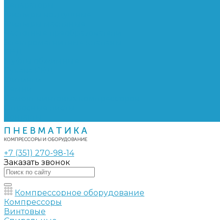
Сепараторы
Фильтры воздушные
Фильтры масляные
Частотные преобразователи
Электромагнитные клапаны
РВД
Муфты обжимные
Рукава РВД
Фитинги
Ремни
Ремонт винтовых компрессоров
Опросные листы
Контакты
+7 (351) 270-98-14
Заказать звонок
Компрессорное оборудование
Компрессоры
Винтовые