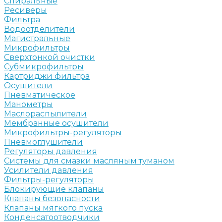
Спиральные
Ресиверы
Фильтра
Водоотделители
Магистральные
Микрофильтры
Сверхтонкой очистки
Субмикрофильтры
Картриджи фильтра
Осушители
Пневматическое
Манометры
Маслораспылители
Мембранные осушители
Микрофильтры-регуляторы
Пневмоглушители
Регуляторы давления
Системы для смазки масляным туманом
Усилители давления
Фильтры-регуляторы
Блокирующие клапаны
Клапаны безопасности
Клапаны мягкого пуска
Конденсатоотводчики