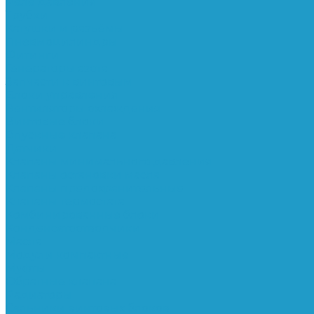
Реле давления
Трубки
Катушки и разъёмы
Пневмоцилиндры
Фитинги
Генераторы азота
Запчасти к винтовым
Блоки управления
Вентиляторы охлаждения
Винтовые блоки
Впускные клапана
Датчики
Клапаны минимального давления
Клапаны остановки масла
Клапаны предохранительные
Клапаны термостата
Комбинированные блоки
Конденсатоотводчики
Масла
Модули компактные
Муфты
Обратные клапана
Радиаторы
Сальники винтовых блоков