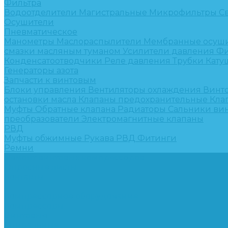
Фильтра
Водоотделители
Магистральные
Микрофильтры
С
Осушители
Пневматическое
Манометры
Маслораспылители
Мембранные осуш
смазки масляным туманом
Усилители давления
Фи
Конденсатоотводчики
Реле давления
Трубки
Кату
Генераторы азота
Запчасти к винтовым
Блоки управления
Вентиляторы охлаждения
Винт
остановки масла
Клапаны предохранительные
Кла
Муфты
Обратные клапана
Радиаторы
Сальники ви
преобразователи
Электромагнитные клапаны
РВД
Муфты обжимные
Рукава РВД
Фитинги
Ремни
Ремонт винтовых компрессоров
Опросные листы
Контакты
...
Компрессорное оборудование
Компрессоры
Винтовые
Спиральные