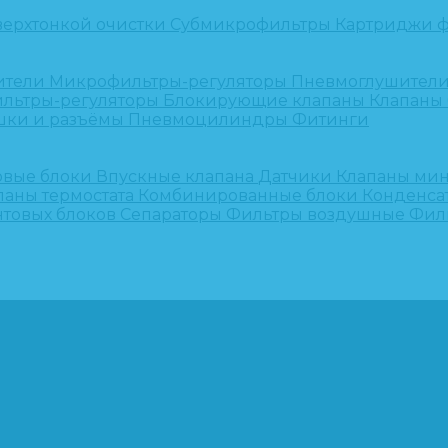
верхтонкой очистки
Субмикрофильтры
Картриджи ф
ители
Микрофильтры-регуляторы
Пневмоглушител
льтры-регуляторы
Блокирующие клапаны
Клапаны
шки и разъёмы
Пневмоцилиндры
Фитинги
овые блоки
Впускные клапана
Датчики
Клапаны ми
паны термостата
Комбинированные блоки
Конденса
нтовых блоков
Сепараторы
Фильтры воздушные
Фил