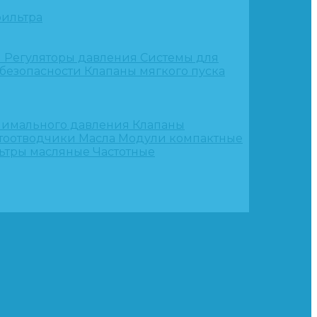
ильтра
и
Регуляторы давления
Системы для
 безопасности
Клапаны мягкого пуска
нимального давления
Клапаны
тоотводчики
Масла
Модули компактные
ьтры масляные
Частотные