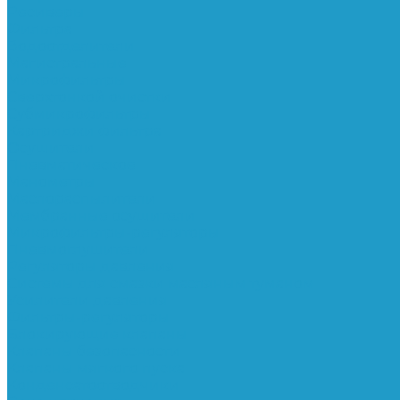
Ресиверы
Фильтра
Водоотделители
Магистральные
Микрофильтры
Сверхтонкой очистки
Субмикрофильтры
Картриджи фильтра
Осушители
Пневматическое
Манометры
Маслораспылители
Мембранные осушители
Микрофильтры-регуляторы
Пневмоглушители
Регуляторы давления
Системы для смазки масляным туманом
Усилители давления
Фильтры-регуляторы
Блокирующие клапаны
Клапаны безопасности
Клапаны мягкого пуска
Конденсатоотводчики