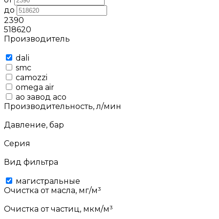
до
2390
518620
Производитель
dali
smc
camozzi
omega air
ао завод асо
Производительность, л/мин
Давление, бар
Серия
Вид фильтра
магистральные
Очистка от масла, мг/м³
Очистка от частиц, мкм/м³