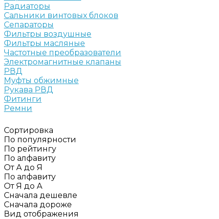
Радиаторы
Сальники винтовых блоков
Сепараторы
Фильтры воздушные
Фильтры масляные
Частотные преобразователи
Электромагнитные клапаны
РВД
Муфты обжимные
Рукава РВД
Фитинги
Ремни
Сортировка
По популярности
По рейтингу
По алфавиту
От А до Я
По алфавиту
От Я до А
Сначала дешевле
Сначала дороже
Вид отображения