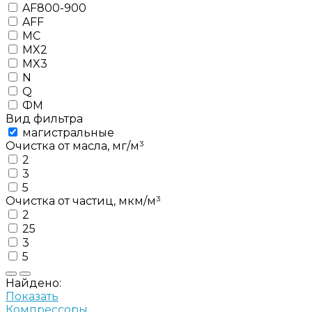
AF800-900
AFF
MC
MX2
MX3
N
Q
ФМ
Вид фильтра
магистральные
Очистка от масла, мг/м³
2
3
5
Очистка от частиц, мкм/м³
2
25
3
5
Найдено:
Показать
Компрессоры