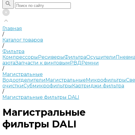
Главная
/
Каталог товаров
/
Фильтра
Компрессоры
Ресиверы
Фильтра
Осушители
Пневма
азота
Запчасти к винтовым
РВД
Ремни
/
Магистральные
Водоотделители
Магистральные
Микрофильтры
Све
очистки
Субмикрофильтры
Картриджи фильтра
/
Магистральные фильтры DALI
Магистральные
фильтры DALI