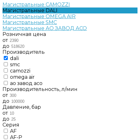
Магистральные CAMOZZI
Магистральные DALI
Магистральные OMEGA AIR
Магистральные SMC
Магистральные АО ЗАВОД АСО
Розничная цена
от
до
Производитель
dali
smc
camozzi
omega air
ао завод асо
Производительность, л/мин
от
до
Давление, бар
от
до
Серия
AF
AF-P