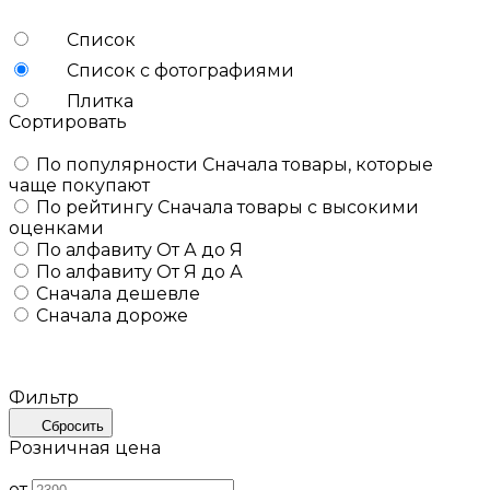
Список
Список с фотографиями
Плитка
Сортировать
По популярности
Сначала товары, которые
чаще покупают
По рейтингу
Сначала товары с высокими
оценками
По алфавиту
От А до Я
По алфавиту
От Я до А
Сначала дешевле
Сначала дороже
Фильтр
Сбросить
Розничная цена
от