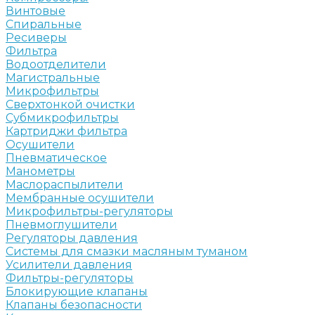
Винтовые
Спиральные
Ресиверы
Фильтра
Водоотделители
Магистральные
Микрофильтры
Сверхтонкой очистки
Субмикрофильтры
Картриджи фильтра
Осушители
Пневматическое
Манометры
Маслораспылители
Мембранные осушители
Микрофильтры-регуляторы
Пневмоглушители
Регуляторы давления
Системы для смазки масляным туманом
Усилители давления
Фильтры-регуляторы
Блокирующие клапаны
Клапаны безопасности