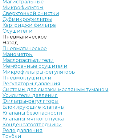
Магистральные
Микрофильтры
Сверхтонкой очистки
Субмикрофильтры
Картриджи фильтра
Осушители
Пневматическое
Назад
Пневматическое
Манометры
Маслораспылители
Мембранные осушители
Микрофильтры-регуляторы
Пневмоглушители
Регуляторы давления
Системы для смазки масляным туманом
Усилители давления
Фильтры-регуляторы
Блокирующие клапаны
Клапаны безопасности
Клапаны мягкого пуска
Конденсатоотводчики
Реле давления
Трубки