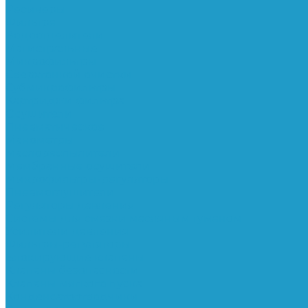
Ресиверы
Фильтра
Водоотделители
Магистральные
Микрофильтры
Сверхтонкой очистки
Субмикрофильтры
Картриджи фильтра
Осушители
Пневматическое
Манометры
Маслораспылители
Мембранные осушители
Микрофильтры-регуляторы
Пневмоглушители
Регуляторы давления
Системы для смазки масляным туманом
Усилители давления
Фильтры-регуляторы
Блокирующие клапаны
Клапаны безопасности
Клапаны мягкого пуска
Конденсатоотводчики