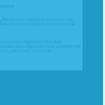
ильтра
и
Регуляторы давления
Системы для
 безопасности
Клапаны мягкого пуска
нимального давления
Клапаны
тоотводчики
Масла
Модули компактные
ьтры масляные
Частотные