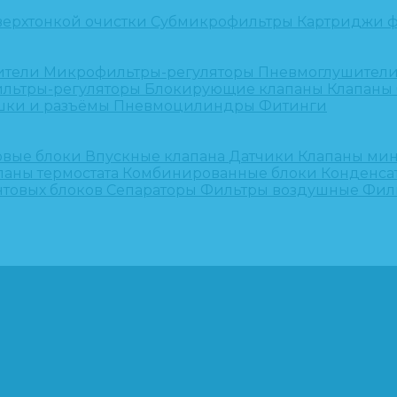
верхтонкой очистки
Субмикрофильтры
Картриджи ф
ители
Микрофильтры-регуляторы
Пневмоглушител
льтры-регуляторы
Блокирующие клапаны
Клапаны
шки и разъёмы
Пневмоцилиндры
Фитинги
овые блоки
Впускные клапана
Датчики
Клапаны ми
паны термостата
Комбинированные блоки
Конденса
нтовых блоков
Сепараторы
Фильтры воздушные
Фил