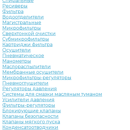
Спиральные
Ресиверы
Фильтра
Водоотделители
Магистральные
Микрофильтры
Сверхтонкой очистки
Субмикрофильтры
Картриджи фильтра
Осушители
Пневматическое
Манометры
Маслораспылители
Мембранные осушители
Микрофильтры-регуляторы
Пневмоглушители
Регуляторы давления
Системы для смазки масляным туманом
Усилители давления
Фильтры-регуляторы
Блокирующие клапаны
Клапаны безопасности
Клапаны мягкого пуска
Конденсатоотводчики