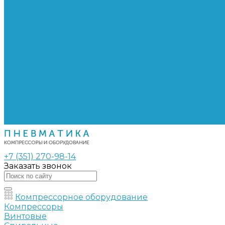
Сепараторы
Фильтры воздушные
Фильтры масляные
Частотные преобразователи
Электромагнитные клапаны
РВД
Муфты обжимные
Рукава РВД
Фитинги
Ремни
Ремонт винтовых компрессоров
Опросные листы
Контакты
+7 (351) 270-98-14
Заказать звонок
Компрессорное оборудование
Компрессоры
Винтовые