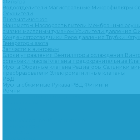
Фильтра
Водоотделители
Магистральные
Микрофильтры
С
Осушители
Пневматическое
Манометры
Маслораспылители
Мембранные осуш
смазки масляным туманом
Усилители давления
Фи
Конденсатоотводчики
Реле давления
Трубки
Кату
Генераторы азота
Запчасти к винтовым
Блоки управления
Вентиляторы охлаждения
Винт
остановки масла
Клапаны предохранительные
Кла
Муфты
Обратные клапана
Радиаторы
Сальники ви
преобразователи
Электромагнитные клапаны
РВД
Муфты обжимные
Рукава РВД
Фитинги
Ремни
Ремонт винтовых компрессоров
Опросные листы
Контакты
...
Компрессорное оборудование
Компрессоры
Винтовые
Спиральные