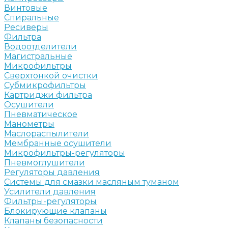
Винтовые
Спиральные
Ресиверы
Фильтра
Водоотделители
Магистральные
Микрофильтры
Сверхтонкой очистки
Субмикрофильтры
Картриджи фильтра
Осушители
Пневматическое
Манометры
Маслораспылители
Мембранные осушители
Микрофильтры-регуляторы
Пневмоглушители
Регуляторы давления
Системы для смазки масляным туманом
Усилители давления
Фильтры-регуляторы
Блокирующие клапаны
Клапаны безопасности