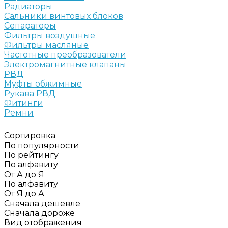
Радиаторы
Сальники винтовых блоков
Сепараторы
Фильтры воздушные
Фильтры масляные
Частотные преобразователи
Электромагнитные клапаны
РВД
Муфты обжимные
Рукава РВД
Фитинги
Ремни
Сортировка
По популярности
По рейтингу
По алфавиту
От А до Я
По алфавиту
От Я до А
Сначала дешевле
Сначала дороже
Вид отображения