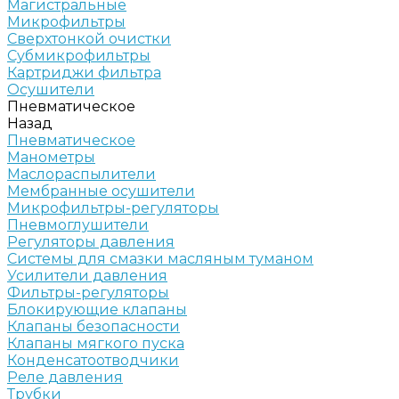
Магистральные
Микрофильтры
Сверхтонкой очистки
Субмикрофильтры
Картриджи фильтра
Осушители
Пневматическое
Назад
Пневматическое
Манометры
Маслораспылители
Мембранные осушители
Микрофильтры-регуляторы
Пневмоглушители
Регуляторы давления
Системы для смазки масляным туманом
Усилители давления
Фильтры-регуляторы
Блокирующие клапаны
Клапаны безопасности
Клапаны мягкого пуска
Конденсатоотводчики
Реле давления
Трубки