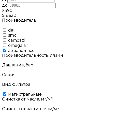
до
2390
518620
Производитель
dali
smc
camozzi
omega air
ао завод асо
Производительность, л/мин
Давление, бар
Серия
Вид фильтра
магистральные
Очистка от масла, мг/м³
Очистка от частиц, мкм/м³