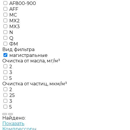
AF800-900
AFF
MC
MX2
MX3
N
Q
ФМ
Вид фильтра
магистральные
Очистка от масла, мг/м³
2
3
5
Очистка от частиц, мкм/м³
2
25
3
5
Найдено:
Показать
Компрессоры