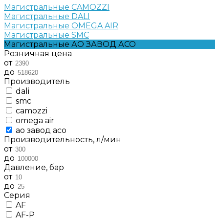
Магистральные CAMOZZI
Магистральные DALI
Магистральные OMEGA AIR
Магистральные SMC
Магистральные АО ЗАВОД АСО
Розничная цена
от
до
Производитель
dali
smc
camozzi
omega air
ао завод асо
Производительность, л/мин
от
до
Давление, бар
от
до
Серия
AF
AF-P