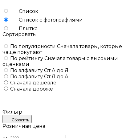
Список
Список с фотографиями
Плитка
Сортировать
По популярности
Сначала товары, которые
чаще покупают
По рейтингу
Сначала товары с высокими
оценками
По алфавиту
От А до Я
По алфавиту
От Я до А
Сначала дешевле
Сначала дороже
Фильтр
Сбросить
Розничная цена
от