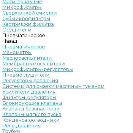
Магистральные
Микрофильтры
Сверхтонкой очистки
Субмикрофильтры
Картриджи фильтра
Осушители
Пневматическое
Назад
Пневматическое
Манометры
Маслораспылители
Мембранные осушители
Микрофильтры-регуляторы
Пневмоглушители
Регуляторы давления
Системы для смазки масляным туманом
Усилители давления
Фильтры-регуляторы
Блокирующие клапаны
Клапаны безопасности
Клапаны мягкого пуска
Конденсатоотводчики
Реле давления
Трубки