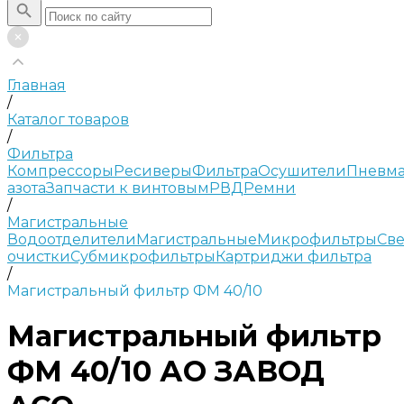
Главная
/
Каталог товаров
/
Фильтра
Компрессоры
Ресиверы
Фильтра
Осушители
Пневма
азота
Запчасти к винтовым
РВД
Ремни
/
Магистральные
Водоотделители
Магистральные
Микрофильтры
Све
очистки
Субмикрофильтры
Картриджи фильтра
/
Магистральный фильтр ФМ 40/10
Магистральный фильтр
ФМ 40/10 АО ЗАВОД