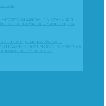
ильтра
и
Регуляторы давления
Системы для
 безопасности
Клапаны мягкого пуска
нимального давления
Клапаны
тоотводчики
Масла
Модули компактные
ьтры масляные
Частотные