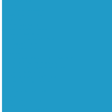
Реле давления
Трубки
Катушки и разъёмы
Пневмоцилиндры
Фитинги
Генераторы азота
Запчасти к винтовым
Блоки управления
Вентиляторы охлаждения
Винтовые блоки
Впускные клапана
Датчики
Клапаны минимального давления
Клапаны остановки масла
Клапаны предохранительные
Клапаны термостата
Комбинированные блоки
Конденсатоотводчики
Масла
Модули компактные
Муфты
Обратные клапана
Радиаторы
Сальники винтовых блоков