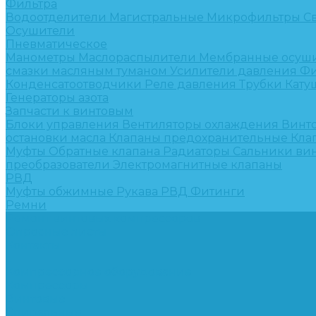
Фильтра
Водоотделители
Магистральные
Микрофильтры
С
Осушители
Пневматическое
Манометры
Маслораспылители
Мембранные осуш
смазки масляным туманом
Усилители давления
Фи
Конденсатоотводчики
Реле давления
Трубки
Кату
Генераторы азота
Запчасти к винтовым
Блоки управления
Вентиляторы охлаждения
Винт
остановки масла
Клапаны предохранительные
Кла
Муфты
Обратные клапана
Радиаторы
Сальники ви
преобразователи
Электромагнитные клапаны
РВД
Муфты обжимные
Рукава РВД
Фитинги
Ремни
Ремонт винтовых компрессоров
Опросные листы
Контакты
...
Компрессорное оборудование
Компрессоры
Винтовые
Спиральные