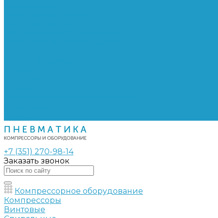
Сепараторы
Фильтры воздушные
Фильтры масляные
Частотные преобразователи
Электромагнитные клапаны
РВД
Муфты обжимные
Рукава РВД
Фитинги
Ремни
Ремонт винтовых компрессоров
Опросные листы
Контакты
+7 (351) 270-98-14
Заказать звонок
Компрессорное оборудование
Компрессоры
Винтовые