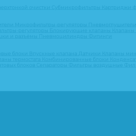
верхтонкой очистки
Субмикрофильтры
Картриджи ф
ители
Микрофильтры-регуляторы
Пневмоглушител
льтры-регуляторы
Блокирующие клапаны
Клапаны
шки и разъёмы
Пневмоцилиндры
Фитинги
овые блоки
Впускные клапана
Датчики
Клапаны ми
паны термостата
Комбинированные блоки
Конденса
нтовых блоков
Сепараторы
Фильтры воздушные
Фил