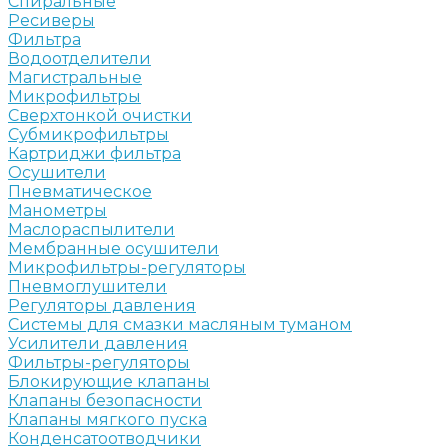
Спиральные
Ресиверы
Фильтра
Водоотделители
Магистральные
Микрофильтры
Сверхтонкой очистки
Субмикрофильтры
Картриджи фильтра
Осушители
Пневматическое
Манометры
Маслораспылители
Мембранные осушители
Микрофильтры-регуляторы
Пневмоглушители
Регуляторы давления
Системы для смазки масляным туманом
Усилители давления
Фильтры-регуляторы
Блокирующие клапаны
Клапаны безопасности
Клапаны мягкого пуска
Конденсатоотводчики