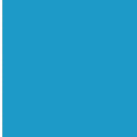
Ресиверы
Фильтра
Водоотделители
Магистральные
Микрофильтры
Сверхтонкой очистки
Субмикрофильтры
Картриджи фильтра
Осушители
Пневматическое
Манометры
Маслораспылители
Мембранные осушители
Микрофильтры-регуляторы
Пневмоглушители
Регуляторы давления
Системы для смазки масляным туманом
Усилители давления
Фильтры-регуляторы
Блокирующие клапаны
Клапаны безопасности
Клапаны мягкого пуска
Конденсатоотводчики