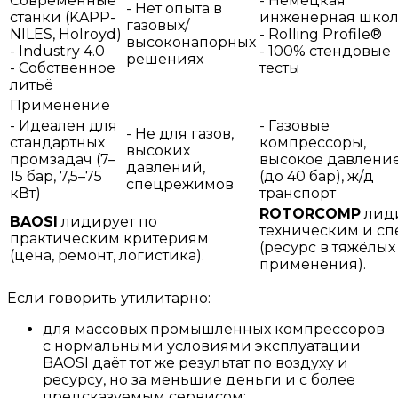
Современные
- Немецкая
- Нет опыта в
станки (KAPP-
инженерная школ
газовых/
NILES, Holroyd)
- Rolling Profile®
высоконапорных
- Industry 4.0
- 100% стендовые
решениях
- Собственное
тесты
литьё
Применение
- Идеален для
- Газовые
- Не для газов,
стандартных
компрессоры,
высоких
промзадач (7–
высокое давлени
давлений,
15 бар, 7,5–75
(до 40 бар), ж/д
спецрежимов
кВт)
транспорт
ROTORCOMP
лиди
BAOSI
лидирует по
техническим и с
практическим критериям
(ресурс в тяжёлы
(цена, ремонт, логистика).
применения).
Если говорить утилитарно:
для массовых промышленных компрессоров
с нормальными условиями эксплуатации
BAOSI даёт тот же результат по воздуху и
ресурсу, но за меньшие деньги и с более
предсказуемым сервисом;