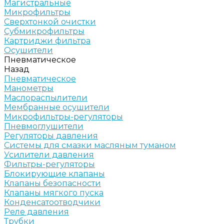
Магистральные
Микрофильтры
Сверхтонкой очистки
Субмикрофильтры
Картриджи фильтра
Осушители
Пневматическое
Назад
Пневматическое
Манометры
Маслораспылители
Мембранные осушители
Микрофильтры-регуляторы
Пневмоглушители
Регуляторы давления
Системы для смазки масляным туманом
Усилители давления
Фильтры-регуляторы
Блокирующие клапаны
Клапаны безопасности
Клапаны мягкого пуска
Конденсатоотводчики
Реле давления
Трубки