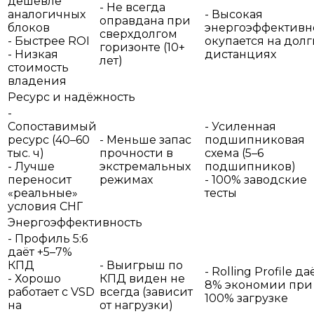
дешевле
- Не всегда
аналогичных
- Высокая
оправдана при
блоков
энергоэффективн
сверхдолгом
- Быстрее ROI
окупается на долг
горизонте (10+
- Низкая
дистанциях
лет)
стоимость
владения
Ресурс и надёжность
-
Сопоставимый
- Усиленная
ресурс (40–60
- Меньше запас
подшипниковая
тыс. ч)
прочности в
схема (5–6
- Лучше
экстремальных
подшипников)
переносит
режимах
- 100% заводские
«реальные»
тесты
условия СНГ
Энергоэффективность
- Профиль 5:6
даёт +5–7%
КПД
- Выигрыш по
- Rolling Profile да
- Хорошо
КПД виден не
8% экономии при
работает с VSD
всегда (зависит
100% загрузке
на
от нагрузки)