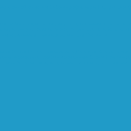
верхтонкой очистки
Субмикрофильтры
Картриджи ф
ители
Микрофильтры-регуляторы
Пневмоглушител
льтры-регуляторы
Блокирующие клапаны
Клапаны
шки и разъёмы
Пневмоцилиндры
Фитинги
овые блоки
Впускные клапана
Датчики
Клапаны ми
паны термостата
Комбинированные блоки
Конденса
нтовых блоков
Сепараторы
Фильтры воздушные
Фил