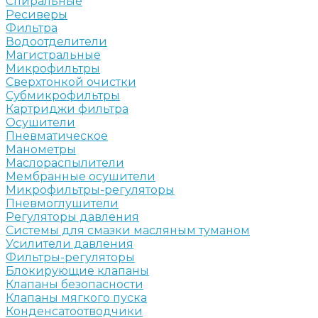
Спиральные
Ресиверы
Фильтра
Водоотделители
Магистральные
Микрофильтры
Сверхтонкой очистки
Субмикрофильтры
Картриджи фильтра
Осушители
Пневматическое
Манометры
Маслораспылители
Мембранные осушители
Микрофильтры-регуляторы
Пневмоглушители
Регуляторы давления
Системы для смазки масляным туманом
Усилители давления
Фильтры-регуляторы
Блокирующие клапаны
Клапаны безопасности
Клапаны мягкого пуска
Конденсатоотводчики