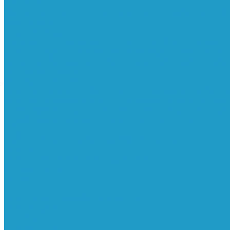
Фильтра
Водоотделители
Магистральные
Микрофильтры
С
Осушители
Пневматическое
Манометры
Маслораспылители
Мембранные осуш
смазки масляным туманом
Усилители давления
Фи
Конденсатоотводчики
Реле давления
Трубки
Кату
Генераторы азота
Запчасти к винтовым
Блоки управления
Вентиляторы охлаждения
Винт
остановки масла
Клапаны предохранительные
Кла
Муфты
Обратные клапана
Радиаторы
Сальники ви
преобразователи
Электромагнитные клапаны
РВД
Муфты обжимные
Рукава РВД
Фитинги
Ремни
Ремонт винтовых компрессоров
Опросные листы
Контакты
...
Компрессорное оборудование
Компрессоры
Винтовые
Спиральные