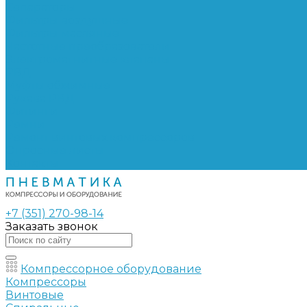
Сепараторы
Фильтры воздушные
Фильтры масляные
Частотные преобразователи
Электромагнитные клапаны
РВД
Муфты обжимные
Рукава РВД
Фитинги
Ремни
Ремонт винтовых компрессоров
Опросные листы
Контакты
+7 (351) 270-98-14
Заказать звонок
Компрессорное оборудование
Компрессоры
Винтовые