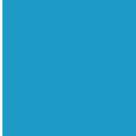
Реле давления
Трубки
Катушки и разъёмы
Пневмоцилиндры
Фитинги
Генераторы азота
Запчасти к винтовым
Блоки управления
Вентиляторы охлаждения
Винтовые блоки
Впускные клапана
Датчики
Клапаны минимального давления
Клапаны остановки масла
Клапаны предохранительные
Клапаны термостата
Комбинированные блоки
Конденсатоотводчики
Масла
Модули компактные
Муфты
Обратные клапана
Радиаторы
Сальники винтовых блоков