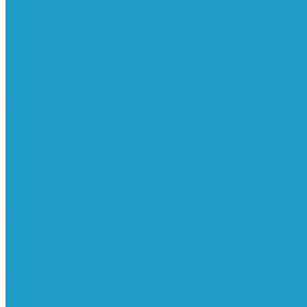
Ресиверы
Фильтра
Водоотделители
Магистральные
Микрофильтры
Сверхтонкой очистки
Субмикрофильтры
Картриджи фильтра
Осушители
Пневматическое
Манометры
Маслораспылители
Мембранные осушители
Микрофильтры-регуляторы
Пневмоглушители
Регуляторы давления
Системы для смазки масляным туманом
Усилители давления
Фильтры-регуляторы
Блокирующие клапаны
Клапаны безопасности
Клапаны мягкого пуска
Конденсатоотводчики