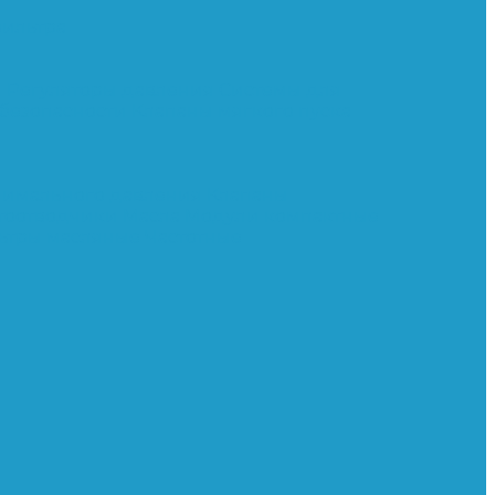
ильтра
и
Регуляторы давления
Системы для
 безопасности
Клапаны мягкого пуска
нимального давления
Клапаны
тоотводчики
Масла
Модули компактные
ьтры масляные
Частотные