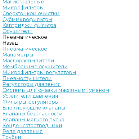
Магистральные
Микрофильтры
Сверхтонкой очистки
Субмикрофильтры
Картриджи фильтра
Осушители
Пневматическое
Назад
Пневматическое
Манометры
Маслораспылители
Мембранные осушители
Микрофильтры-регуляторы
Пневмоглушители
Регуляторы давления
Системы для смазки масляным туманом
Усилители давления
Фильтры-регуляторы
Блокирующие клапаны
Клапаны безопасности
Клапаны мягкого пуска
Конденсатоотводчики
Реле давления
Трубки