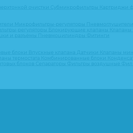
верхтонкой очистки
Субмикрофильтры
Картриджи ф
ители
Микрофильтры-регуляторы
Пневмоглушител
льтры-регуляторы
Блокирующие клапаны
Клапаны
шки и разъёмы
Пневмоцилиндры
Фитинги
овые блоки
Впускные клапана
Датчики
Клапаны ми
паны термостата
Комбинированные блоки
Конденса
нтовых блоков
Сепараторы
Фильтры воздушные
Фил