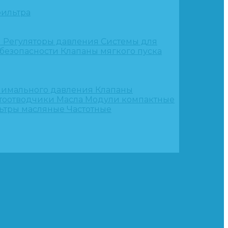
ильтра
и
Регуляторы давления
Системы для
 безопасности
Клапаны мягкого пуска
нимального давления
Клапаны
тоотводчики
Масла
Модули компактные
ьтры масляные
Частотные