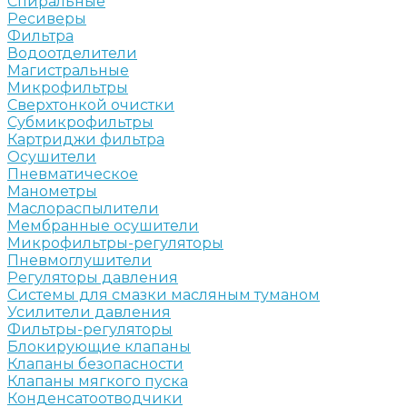
Спиральные
Ресиверы
Фильтра
Водоотделители
Магистральные
Микрофильтры
Сверхтонкой очистки
Субмикрофильтры
Картриджи фильтра
Осушители
Пневматическое
Манометры
Маслораспылители
Мембранные осушители
Микрофильтры-регуляторы
Пневмоглушители
Регуляторы давления
Системы для смазки масляным туманом
Усилители давления
Фильтры-регуляторы
Блокирующие клапаны
Клапаны безопасности
Клапаны мягкого пуска
Конденсатоотводчики