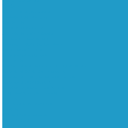
Реле давления
Трубки
Катушки и разъёмы
Пневмоцилиндры
Фитинги
Генераторы азота
Запчасти к винтовым
Блоки управления
Вентиляторы охлаждения
Винтовые блоки
Впускные клапана
Датчики
Клапаны минимального давления
Клапаны остановки масла
Клапаны предохранительные
Клапаны термостата
Комбинированные блоки
Конденсатоотводчики
Масла
Модули компактные
Муфты
Обратные клапана
Радиаторы
Сальники винтовых блоков