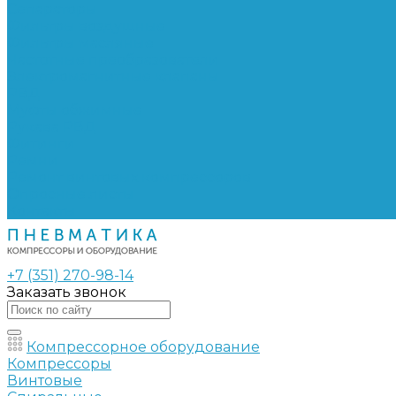
Сепараторы
Фильтры воздушные
Фильтры масляные
Частотные преобразователи
Электромагнитные клапаны
РВД
Муфты обжимные
Рукава РВД
Фитинги
Ремни
Ремонт винтовых компрессоров
Опросные листы
Контакты
+7 (351) 270-98-14
Заказать звонок
Компрессорное оборудование
Компрессоры
Винтовые