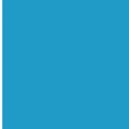
Ресиверы
Фильтра
Водоотделители
Магистральные
Микрофильтры
Сверхтонкой очистки
Субмикрофильтры
Картриджи фильтра
Осушители
Пневматическое
Манометры
Маслораспылители
Мембранные осушители
Микрофильтры-регуляторы
Пневмоглушители
Регуляторы давления
Системы для смазки масляным туманом
Усилители давления
Фильтры-регуляторы
Блокирующие клапаны
Клапаны безопасности
Клапаны мягкого пуска
Конденсатоотводчики