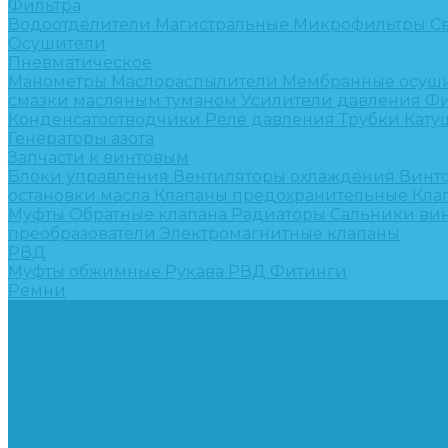
Фильтра
Водоотделители
Магистральные
Микрофильтры
С
Осушители
Пневматическое
Манометры
Маслораспылители
Мембранные осуш
смазки масляным туманом
Усилители давления
Фи
Конденсатоотводчики
Реле давления
Трубки
Кату
Генераторы азота
Запчасти к винтовым
Блоки управления
Вентиляторы охлаждения
Винт
остановки масла
Клапаны предохранительные
Кла
Муфты
Обратные клапана
Радиаторы
Сальники ви
преобразователи
Электромагнитные клапаны
РВД
Муфты обжимные
Рукава РВД
Фитинги
Ремни
Ремонт винтовых компрессоров
Опросные листы
Контакты
...
Компрессорное оборудование
Компрессоры
Винтовые
Спиральные