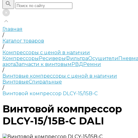
Главная
/
Каталог товаров
/
Компрессоры с ценой в наличии
Компрессоры
Ресиверы
Фильтра
Осушители
Пневма
азота
Запчасти к винтовым
РВД
Ремни
/
Винтовые компрессоры с ценой в наличии
Винтовые
Спиральные
/
Винтовой компрессор DLCY-15/15B-C
Винтовой компрессор
DLCY-15/15B-C DALI