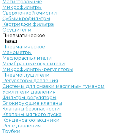
Магистральные
Микрофильтры
Сверхтонкой очистки
Субмикрофильтры
Картриджи фильтра
Осушители
Пневматическое
Назад
Пневматическое
Манометры
Маслораспылители
Мембранные осушители
Микрофильтры-регуляторы
Пневмоглушители
Регуляторы давления
Системы для смазки масляным туманом
Усилители давления
Фильтры-регуляторы
Блокирующие клапаны
Клапаны безопасности
Клапаны мягкого пуска
Конденсатоотводчики
Реле давления
Трубки