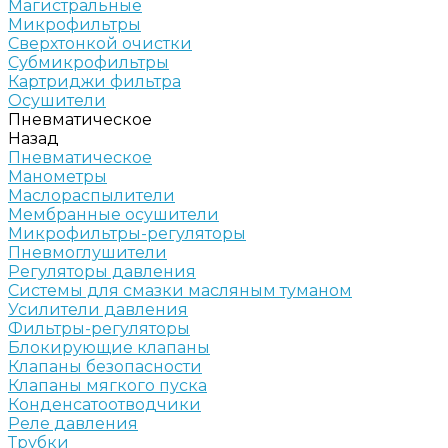
Магистральные
Микрофильтры
Сверхтонкой очистки
Субмикрофильтры
Картриджи фильтра
Осушители
Пневматическое
Назад
Пневматическое
Манометры
Маслораспылители
Мембранные осушители
Микрофильтры-регуляторы
Пневмоглушители
Регуляторы давления
Системы для смазки масляным туманом
Усилители давления
Фильтры-регуляторы
Блокирующие клапаны
Клапаны безопасности
Клапаны мягкого пуска
Конденсатоотводчики
Реле давления
Трубки