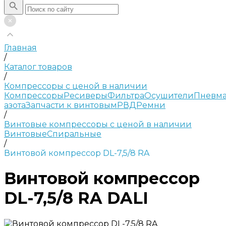
Главная
/
Каталог товаров
/
Компрессоры с ценой в наличии
Компрессоры
Ресиверы
Фильтра
Осушители
Пневма
азота
Запчасти к винтовым
РВД
Ремни
/
Винтовые компрессоры с ценой в наличии
Винтовые
Спиральные
/
Винтовой компрессор DL-7,5/8 RA
Винтовой компрессор
DL-7,5/8 RA DALI