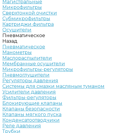
Магистральные
Микрофильтры
Сверхтонкой очистки
Субмикрофильтры
Картриджи фильтра
Осушители
Пневматическое
Назад
Пневматическое
Манометры
Маслораспылители
Мембранные осушители
Микрофильтры-регуляторы
Пневмоглушители
Регуляторы давления
Системы для смазки масляным туманом
Усилители давления
Фильтры-регуляторы
Блокирующие клапаны
Клапаны безопасности
Клапаны мягкого пуска
Конденсатоотводчики
Реле давления
Трубки