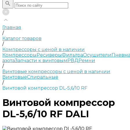
Главная
/
Каталог товаров
/
Компрессоры с ценой в наличии
Компрессоры
Ресиверы
Фильтра
Осушители
Пневма
азота
Запчасти к винтовым
РВД
Ремни
/
Винтовые компрессоры с ценой в наличии
Винтовые
Спиральные
/
Винтовой компрессор DL-5,6/10 RF
Винтовой компрессор
DL-5,6/10 RF DALI