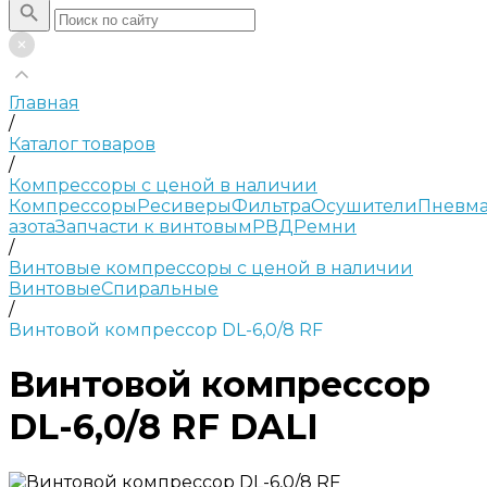
Главная
/
Каталог товаров
/
Компрессоры с ценой в наличии
Компрессоры
Ресиверы
Фильтра
Осушители
Пневма
азота
Запчасти к винтовым
РВД
Ремни
/
Винтовые компрессоры с ценой в наличии
Винтовые
Спиральные
/
Винтовой компрессор DL-6,0/8 RF
Винтовой компрессор
DL-6,0/8 RF DALI