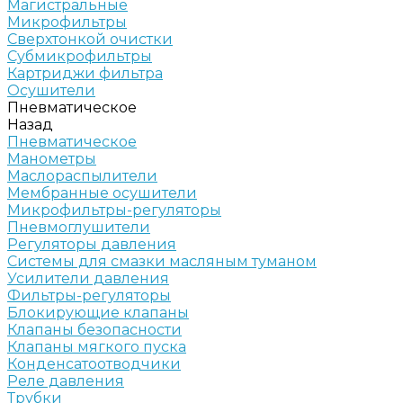
Магистральные
Микрофильтры
Сверхтонкой очистки
Субмикрофильтры
Картриджи фильтра
Осушители
Пневматическое
Назад
Пневматическое
Манометры
Маслораспылители
Мембранные осушители
Микрофильтры-регуляторы
Пневмоглушители
Регуляторы давления
Системы для смазки масляным туманом
Усилители давления
Фильтры-регуляторы
Блокирующие клапаны
Клапаны безопасности
Клапаны мягкого пуска
Конденсатоотводчики
Реле давления
Трубки