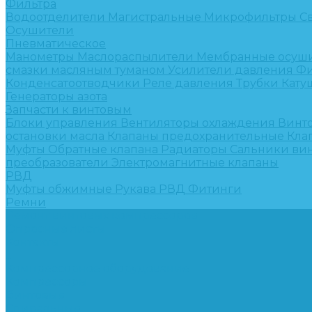
Фильтра
Водоотделители
Магистральные
Микрофильтры
С
Осушители
Пневматическое
Манометры
Маслораспылители
Мембранные осуш
смазки масляным туманом
Усилители давления
Фи
Конденсатоотводчики
Реле давления
Трубки
Кату
Генераторы азота
Запчасти к винтовым
Блоки управления
Вентиляторы охлаждения
Винт
остановки масла
Клапаны предохранительные
Кла
Муфты
Обратные клапана
Радиаторы
Сальники ви
преобразователи
Электромагнитные клапаны
РВД
Муфты обжимные
Рукава РВД
Фитинги
Ремни
Ремонт винтовых компрессоров
Опросные листы
Контакты
...
Компрессорное оборудование
Компрессоры
Винтовые
Спиральные