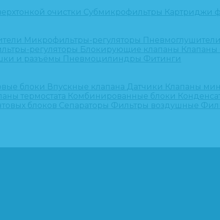
верхтонкой очистки
Субмикрофильтры
Картриджи ф
ители
Микрофильтры-регуляторы
Пневмоглушител
льтры-регуляторы
Блокирующие клапаны
Клапаны
шки и разъёмы
Пневмоцилиндры
Фитинги
овые блоки
Впускные клапана
Датчики
Клапаны ми
паны термостата
Комбинированные блоки
Конденса
нтовых блоков
Сепараторы
Фильтры воздушные
Фил