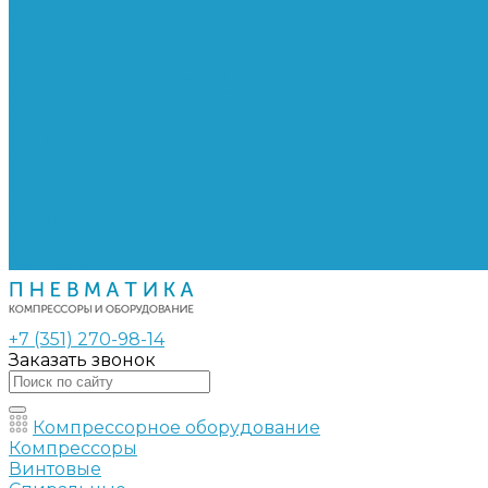
Сепараторы
Фильтры воздушные
Фильтры масляные
Частотные преобразователи
Электромагнитные клапаны
РВД
Муфты обжимные
Рукава РВД
Фитинги
Ремни
Ремонт винтовых компрессоров
Опросные листы
Контакты
+7 (351) 270-98-14
Заказать звонок
Компрессорное оборудование
Компрессоры
Винтовые