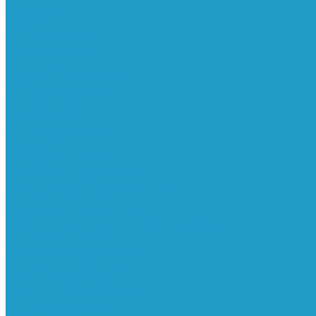
Ресиверы
Фильтра
Водоотделители
Магистральные
Микрофильтры
Сверхтонкой очистки
Субмикрофильтры
Картриджи фильтра
Осушители
Пневматическое
Манометры
Маслораспылители
Мембранные осушители
Микрофильтры-регуляторы
Пневмоглушители
Регуляторы давления
Системы для смазки масляным туманом
Усилители давления
Фильтры-регуляторы
Блокирующие клапаны
Клапаны безопасности
Клапаны мягкого пуска
Конденсатоотводчики