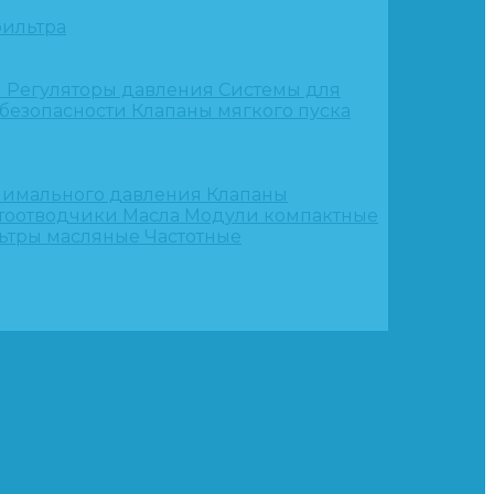
ильтра
и
Регуляторы давления
Системы для
 безопасности
Клапаны мягкого пуска
нимального давления
Клапаны
тоотводчики
Масла
Модули компактные
ьтры масляные
Частотные