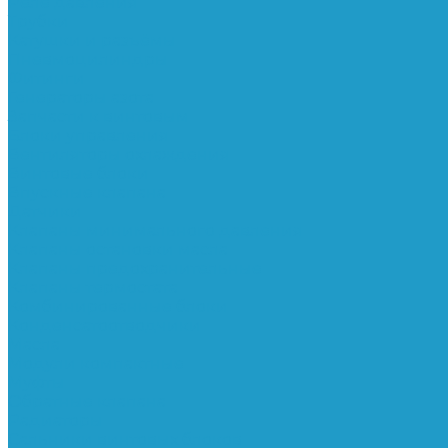
Реле давления
Трубки
Катушки и разъёмы
Пневмоцилиндры
Фитинги
Генераторы азота
Запчасти к винтовым
Блоки управления
Вентиляторы охлаждения
Винтовые блоки
Впускные клапана
Датчики
Клапаны минимального давления
Клапаны остановки масла
Клапаны предохранительные
Клапаны термостата
Комбинированные блоки
Конденсатоотводчики
Масла
Модули компактные
Муфты
Обратные клапана
Радиаторы
Сальники винтовых блоков