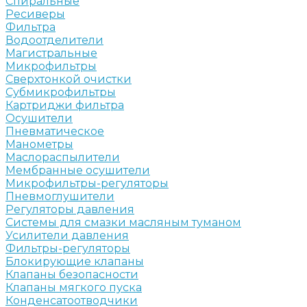
Спиральные
Ресиверы
Фильтра
Водоотделители
Магистральные
Микрофильтры
Сверхтонкой очистки
Субмикрофильтры
Картриджи фильтра
Осушители
Пневматическое
Манометры
Маслораспылители
Мембранные осушители
Микрофильтры-регуляторы
Пневмоглушители
Регуляторы давления
Системы для смазки масляным туманом
Усилители давления
Фильтры-регуляторы
Блокирующие клапаны
Клапаны безопасности
Клапаны мягкого пуска
Конденсатоотводчики