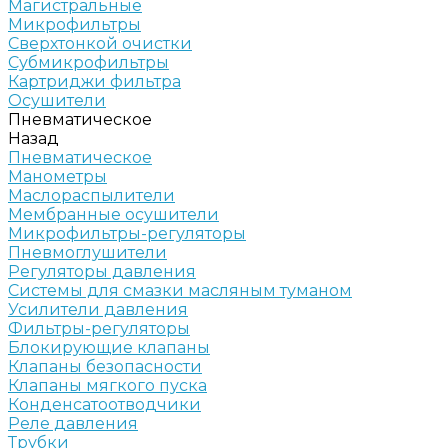
Магистральные
Микрофильтры
Сверхтонкой очистки
Субмикрофильтры
Картриджи фильтра
Осушители
Пневматическое
Назад
Пневматическое
Манометры
Маслораспылители
Мембранные осушители
Микрофильтры-регуляторы
Пневмоглушители
Регуляторы давления
Системы для смазки масляным туманом
Усилители давления
Фильтры-регуляторы
Блокирующие клапаны
Клапаны безопасности
Клапаны мягкого пуска
Конденсатоотводчики
Реле давления
Трубки