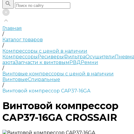
Главная
/
Каталог товаров
/
Компрессоры с ценой в наличии
Компрессоры
Ресиверы
Фильтра
Осушители
Пневма
азота
Запчасти к винтовым
РВД
Ремни
/
Винтовые компрессоры с ценой в наличии
Винтовые
Спиральные
/
Винтовой компрессор CAP37-16GA
Винтовой компрессор
CAP37-16GA CROSSAIR