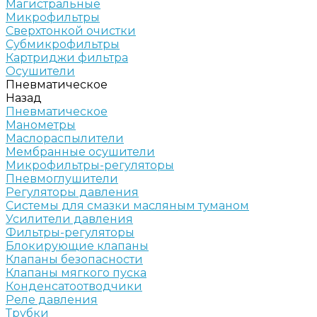
Магистральные
Микрофильтры
Сверхтонкой очистки
Субмикрофильтры
Картриджи фильтра
Осушители
Пневматическое
Назад
Пневматическое
Манометры
Маслораспылители
Мембранные осушители
Микрофильтры-регуляторы
Пневмоглушители
Регуляторы давления
Системы для смазки масляным туманом
Усилители давления
Фильтры-регуляторы
Блокирующие клапаны
Клапаны безопасности
Клапаны мягкого пуска
Конденсатоотводчики
Реле давления
Трубки