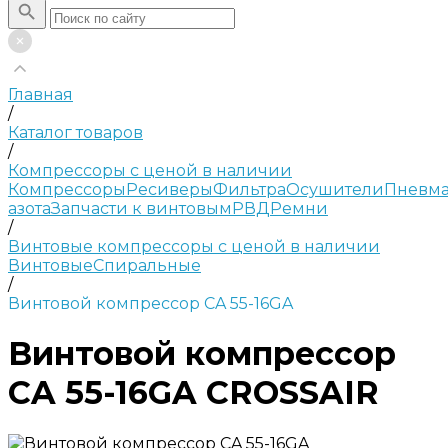
Главная
/
Каталог товаров
/
Компрессоры с ценой в наличии
Компрессоры
Ресиверы
Фильтра
Осушители
Пневма
азота
Запчасти к винтовым
РВД
Ремни
/
Винтовые компрессоры с ценой в наличии
Винтовые
Спиральные
/
Винтовой компрессор CA 55-16GA
Винтовой компрессор
CA 55-16GA CROSSAIR