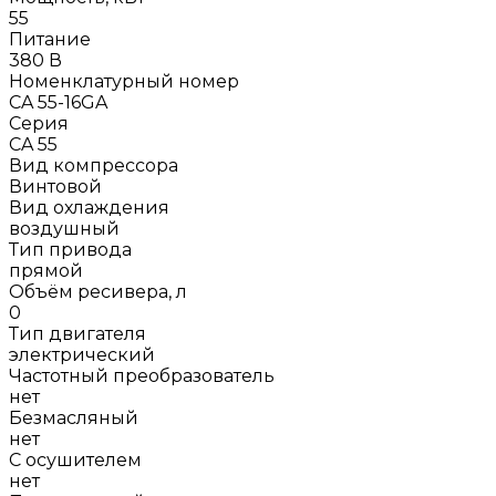
55
Питание
380 В
Номенклатурный номер
CA 55-16GA
Серия
CA 55
Вид компрессора
Винтовой
Вид охлаждения
воздушный
Тип привода
прямой
Объём ресивера, л
0
Тип двигателя
электрический
Частотный преобразователь
нет
Безмасляный
нет
С осушителем
нет