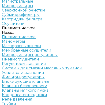
Магистральные
Микрофильтры
Сверхтонкой очистки
Субмикрофильтры
Картриджи фильтра
Осушители
Пневматическое
Назад
Пневматическое
Манометры
Маслораспылители
Мембранные осушители
Микрофильтры-регуляторы
Пневмоглушители
Регуляторы давления
Системы для смазки масляным туманом
Усилители давления
Фильтры-регуляторы
Блокирующие клапаны
Клапаны безопасности
Клапаны мягкого пуска
Конденсатоотводчики
Реле давления
Трубки