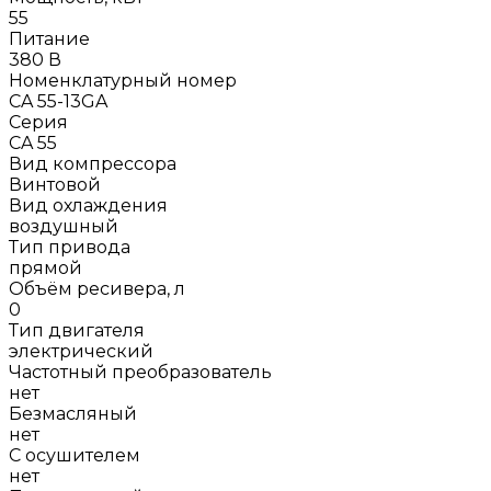
55
Питание
380 В
Номенклатурный номер
CA 55-13GA
Серия
CA 55
Вид компрессора
Винтовой
Вид охлаждения
воздушный
Тип привода
прямой
Объём ресивера, л
0
Тип двигателя
электрический
Частотный преобразователь
нет
Безмасляный
нет
С осушителем
нет