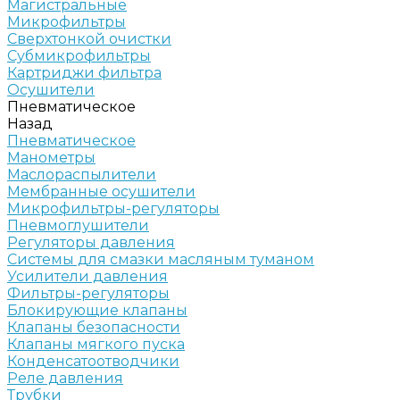
Магистральные
Микрофильтры
Сверхтонкой очистки
Субмикрофильтры
Картриджи фильтра
Осушители
Пневматическое
Назад
Пневматическое
Манометры
Маслораспылители
Мембранные осушители
Микрофильтры-регуляторы
Пневмоглушители
Регуляторы давления
Системы для смазки масляным туманом
Усилители давления
Фильтры-регуляторы
Блокирующие клапаны
Клапаны безопасности
Клапаны мягкого пуска
Конденсатоотводчики
Реле давления
Трубки