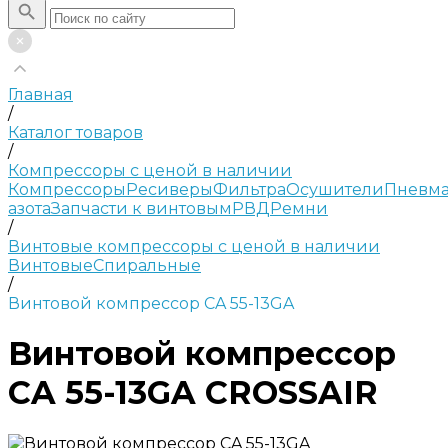
Главная
/
Каталог товаров
/
Компрессоры с ценой в наличии
Компрессоры
Ресиверы
Фильтра
Осушители
Пневма
азота
Запчасти к винтовым
РВД
Ремни
/
Винтовые компрессоры с ценой в наличии
Винтовые
Спиральные
/
Винтовой компрессор CA 55-13GA
Винтовой компрессор
CA 55-13GA CROSSAIR