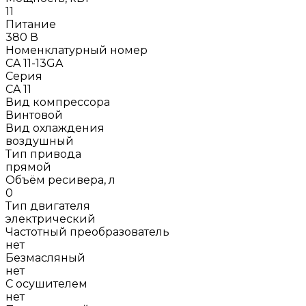
11
Питание
380 В
Номенклатурный номер
CA 11-13GA
Серия
CA 11
Вид компрессора
Винтовой
Вид охлаждения
воздушный
Тип привода
прямой
Объём ресивера, л
0
Тип двигателя
электрический
Частотный преобразователь
нет
Безмасляный
нет
С осушителем
нет