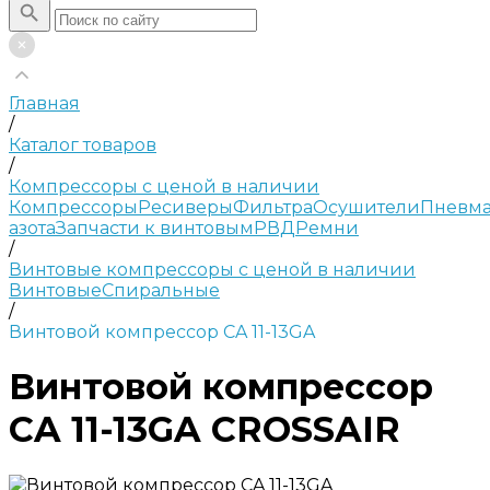
Главная
/
Каталог товаров
/
Компрессоры с ценой в наличии
Компрессоры
Ресиверы
Фильтра
Осушители
Пневма
азота
Запчасти к винтовым
РВД
Ремни
/
Винтовые компрессоры с ценой в наличии
Винтовые
Спиральные
/
Винтовой компрессор CA 11-13GA
Винтовой компрессор
CA 11-13GA CROSSAIR