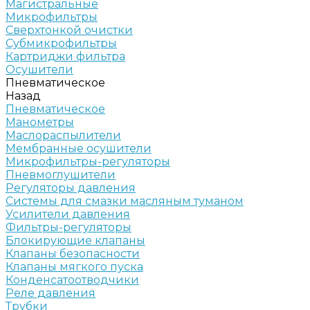
Магистральные
Микрофильтры
Сверхтонкой очистки
Субмикрофильтры
Картриджи фильтра
Осушители
Пневматическое
Назад
Пневматическое
Манометры
Маслораспылители
Мембранные осушители
Микрофильтры-регуляторы
Пневмоглушители
Регуляторы давления
Системы для смазки масляным туманом
Усилители давления
Фильтры-регуляторы
Блокирующие клапаны
Клапаны безопасности
Клапаны мягкого пуска
Конденсатоотводчики
Реле давления
Трубки