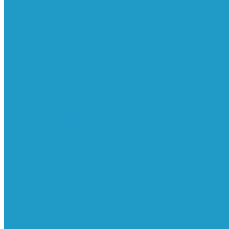
Ресиверы
Фильтра
Водоотделители
Магистральные
Микрофильтры
Сверхтонкой очистки
Субмикрофильтры
Картриджи фильтра
Осушители
Пневматическое
Манометры
Маслораспылители
Мембранные осушители
Микрофильтры-регуляторы
Пневмоглушители
Регуляторы давления
Системы для смазки масляным туманом
Усилители давления
Фильтры-регуляторы
Блокирующие клапаны
Клапаны безопасности
Клапаны мягкого пуска
Конденсатоотводчики