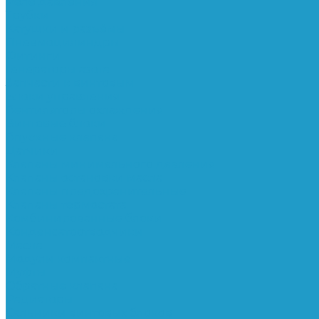
Реле давления
Трубки
Катушки и разъёмы
Пневмоцилиндры
Фитинги
Генераторы азота
Запчасти к винтовым
Блоки управления
Вентиляторы охлаждения
Винтовые блоки
Впускные клапана
Датчики
Клапаны минимального давления
Клапаны остановки масла
Клапаны предохранительные
Клапаны термостата
Комбинированные блоки
Конденсатоотводчики
Масла
Модули компактные
Муфты
Обратные клапана
Радиаторы
Сальники винтовых блоков