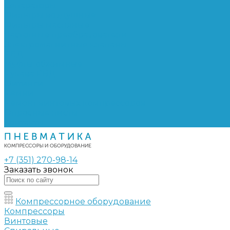
Сепараторы
Фильтры воздушные
Фильтры масляные
Частотные преобразователи
Электромагнитные клапаны
РВД
Муфты обжимные
Рукава РВД
Фитинги
Ремни
Ремонт винтовых компрессоров
Опросные листы
Контакты
+7 (351) 270-98-14
Заказать звонок
Компрессорное оборудование
Компрессоры
Винтовые