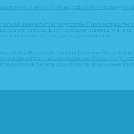
верхтонкой очистки
Субмикрофильтры
Картриджи ф
ители
Микрофильтры-регуляторы
Пневмоглушител
льтры-регуляторы
Блокирующие клапаны
Клапаны
шки и разъёмы
Пневмоцилиндры
Фитинги
овые блоки
Впускные клапана
Датчики
Клапаны ми
паны термостата
Комбинированные блоки
Конденса
нтовых блоков
Сепараторы
Фильтры воздушные
Фил