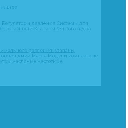
ильтра
и
Регуляторы давления
Системы для
 безопасности
Клапаны мягкого пуска
нимального давления
Клапаны
тоотводчики
Масла
Модули компактные
ьтры масляные
Частотные