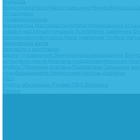
Фильтра
Водоотделители
Магистральные
Микрофильтры
С
Осушители
Пневматическое
Манометры
Маслораспылители
Мембранные осуш
смазки масляным туманом
Усилители давления
Фи
Конденсатоотводчики
Реле давления
Трубки
Кату
Генераторы азота
Запчасти к винтовым
Блоки управления
Вентиляторы охлаждения
Винт
остановки масла
Клапаны предохранительные
Кла
Муфты
Обратные клапана
Радиаторы
Сальники ви
преобразователи
Электромагнитные клапаны
РВД
Муфты обжимные
Рукава РВД
Фитинги
Ремни
Ремонт винтовых компрессоров
Опросные листы
Контакты
...
Компрессорное оборудование
Компрессоры
Винтовые
Спиральные