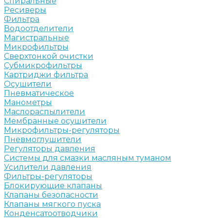
Спиральные
Ресиверы
Фильтра
Водоотделители
Магистральные
Микрофильтры
Сверхтонкой очистки
Субмикрофильтры
Картриджи фильтра
Осушители
Пневматическое
Манометры
Маслораспылители
Мембранные осушители
Микрофильтры-регуляторы
Пневмоглушители
Регуляторы давления
Системы для смазки масляным туманом
Усилители давления
Фильтры-регуляторы
Блокирующие клапаны
Клапаны безопасности
Клапаны мягкого пуска
Конденсатоотводчики