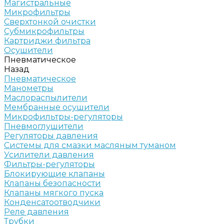
Магистральные
Микрофильтры
Сверхтонкой очистки
Субмикрофильтры
Картриджи фильтра
Осушители
Пневматическое
Назад
Пневматическое
Манометры
Маслораспылители
Мембранные осушители
Микрофильтры-регуляторы
Пневмоглушители
Регуляторы давления
Системы для смазки масляным туманом
Усилители давления
Фильтры-регуляторы
Блокирующие клапаны
Клапаны безопасности
Клапаны мягкого пуска
Конденсатоотводчики
Реле давления
Трубки