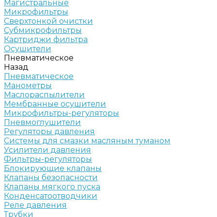
Магистральные
Микрофильтры
Сверхтонкой очистки
Субмикрофильтры
Картриджи фильтра
Осушители
Пневматическое
Назад
Пневматическое
Манометры
Маслораспылители
Мембранные осушители
Микрофильтры-регуляторы
Пневмоглушители
Регуляторы давления
Системы для смазки масляным туманом
Усилители давления
Фильтры-регуляторы
Блокирующие клапаны
Клапаны безопасности
Клапаны мягкого пуска
Конденсатоотводчики
Реле давления
Трубки