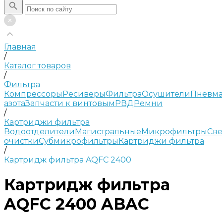
Главная
/
Каталог товаров
/
Фильтра
Компрессоры
Ресиверы
Фильтра
Осушители
Пневма
азота
Запчасти к винтовым
РВД
Ремни
/
Картриджи фильтра
Водоотделители
Магистральные
Микрофильтры
Све
очистки
Субмикрофильтры
Картриджи фильтра
/
Картридж фильтра AQFC 2400
Картридж фильтра
AQFC 2400 ABAC