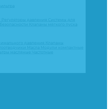
ильтра
и
Регуляторы давления
Системы для
 безопасности
Клапаны мягкого пуска
нимального давления
Клапаны
тоотводчики
Масла
Модули компактные
ьтры масляные
Частотные