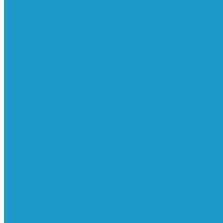
Реле давления
Трубки
Катушки и разъёмы
Пневмоцилиндры
Фитинги
Генераторы азота
Запчасти к винтовым
Блоки управления
Вентиляторы охлаждения
Винтовые блоки
Впускные клапана
Датчики
Клапаны минимального давления
Клапаны остановки масла
Клапаны предохранительные
Клапаны термостата
Комбинированные блоки
Конденсатоотводчики
Масла
Модули компактные
Муфты
Обратные клапана
Радиаторы
Сальники винтовых блоков