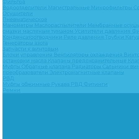
Фильтра
Водоотделители
Магистральные
Микрофильтры
С
Осушители
Пневматическое
Манометры
Маслораспылители
Мембранные осуш
смазки масляным туманом
Усилители давления
Фи
Конденсатоотводчики
Реле давления
Трубки
Кату
Генераторы азота
Запчасти к винтовым
Блоки управления
Вентиляторы охлаждения
Винт
остановки масла
Клапаны предохранительные
Кла
Муфты
Обратные клапана
Радиаторы
Сальники ви
преобразователи
Электромагнитные клапаны
РВД
Муфты обжимные
Рукава РВД
Фитинги
Ремни
Ремонт винтовых компрессоров
Опросные листы
Контакты
...
Компрессорное оборудование
Компрессоры
Винтовые
Спиральные