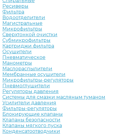
Спиральные
Ресиверы
Фильтра
Водоотделители
Магистральные
Микрофильтры
Сверхтонкой очистки
Субмикрофильтры
Картриджи фильтра
Осушители
Пневматическое
Манометры
Маслораспылители
Мембранные осушители
Микрофильтры-регуляторы
Пневмоглушители
Регуляторы давления
Системы для смазки масляным туманом
Усилители давления
Фильтры-регуляторы
Блокирующие клапаны
Клапаны безопасности
Клапаны мягкого пуска
Конденсатоотводчики