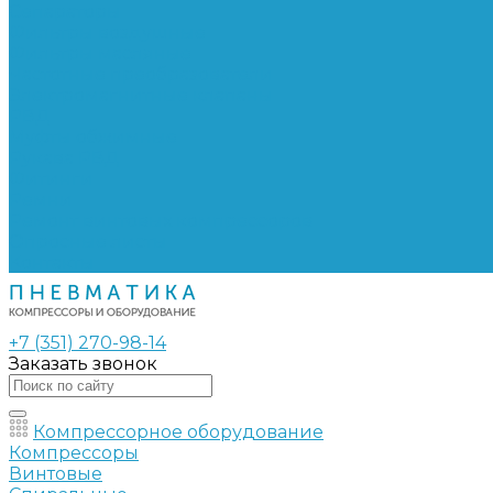
Сепараторы
Фильтры воздушные
Фильтры масляные
Частотные преобразователи
Электромагнитные клапаны
РВД
Муфты обжимные
Рукава РВД
Фитинги
Ремни
Ремонт винтовых компрессоров
Опросные листы
Контакты
+7 (351) 270-98-14
Заказать звонок
Компрессорное оборудование
Компрессоры
Винтовые