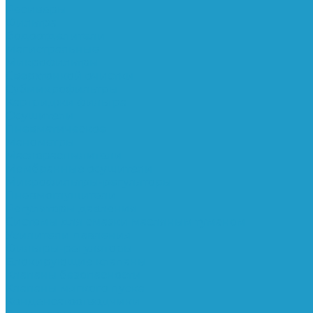
Ресиверы
Фильтра
Водоотделители
Магистральные
Микрофильтры
Сверхтонкой очистки
Субмикрофильтры
Картриджи фильтра
Осушители
Пневматическое
Манометры
Маслораспылители
Мембранные осушители
Микрофильтры-регуляторы
Пневмоглушители
Регуляторы давления
Системы для смазки масляным туманом
Усилители давления
Фильтры-регуляторы
Блокирующие клапаны
Клапаны безопасности
Клапаны мягкого пуска
Конденсатоотводчики