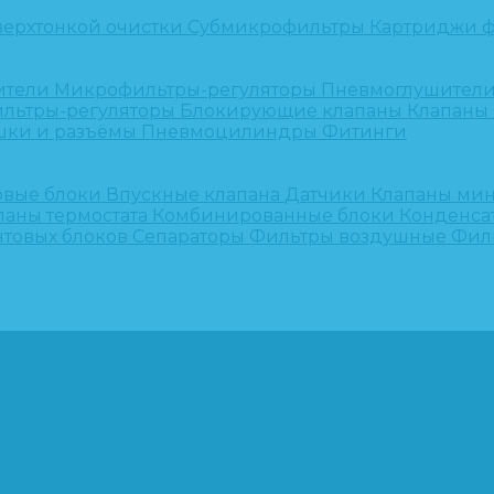
верхтонкой очистки
Субмикрофильтры
Картриджи ф
ители
Микрофильтры-регуляторы
Пневмоглушител
льтры-регуляторы
Блокирующие клапаны
Клапаны
шки и разъёмы
Пневмоцилиндры
Фитинги
овые блоки
Впускные клапана
Датчики
Клапаны ми
паны термостата
Комбинированные блоки
Конденса
нтовых блоков
Сепараторы
Фильтры воздушные
Фил